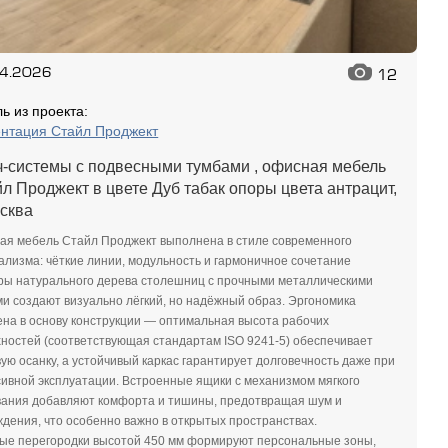
04.2026
12
ь из проекта:
нтация Стайл Проджект
-системы с подвесными тумбами , офисная мебель
 Проджект в цвете Дуб табак опоры цвета антрацит,
осква
ая мебель Стайл Проджект выполнена в стиле современного
лизма: чёткие линии, модульность и гармоничное сочетание
ры натурального дерева столешниц с прочными металлическими
и создают визуально лёгкий, но надёжный образ. Эргономика
на в основу конструкции — оптимальная высота рабочих
ностей (соответствующая стандартам ISO 9241-5) обеспечивает
ую осанку, а устойчивый каркас гарантирует долговечность даже при
ивной эксплуатации. Встроенные ящики с механизмом мягкого
вания добавляют комфорта и тишины, предотвращая шум и
дения, что особенно важно в открытых пространствах.
вые перегородки высотой 450 мм формируют персональные зоны,