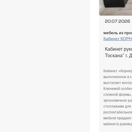
20.07.2026
мебель из про
Кабинет КОР
Кабинет ру
Тоскана" г.
Кабинет «Корнер
выполненное в с
выступает контр
Ключевой особен
сложной формы, 
эргономичное р
стеллажами для 
респектабельном
мебели придают 
кабинета руково