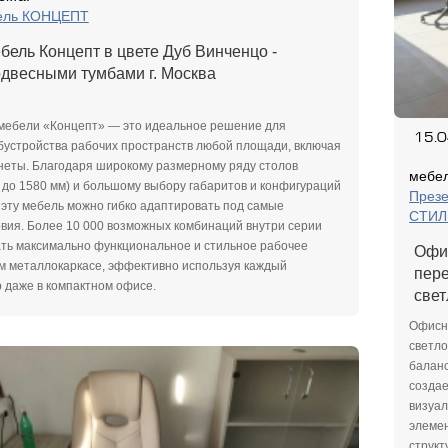
ель КОНЦЕПТ
ель Концепт в цвете Дуб Винченцо -
двесными тумбами г. Москва
мебели «Концепт» — это идеальное решение для
15.
бустройства рабочих пространств любой площади, включая
еты. Благодаря широкому размерному ряду столов
мебел
 до 1580 мм) и большому выбору габаритов и конфигураций
Презе
 эту мебель можно гибко адаптировать под самые
СТИЛ
вия. Более 10 000 возможных комбинаций внутри серии
ть максимально функциональное и стильное рабочее
Офи
м металлокаркасе, эффективно используя каждый
пере
 даже в компактном офисе.
свет
Офисна
светло
баланс
создае
визуал
элемен
структ