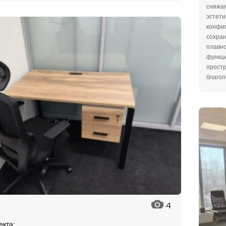
снижа
эстети
конфи
сохран
плавно
функци
простр
благоп
4
екта: