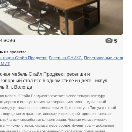
04.2026
5
ь из проекта:
нтация Стайл Проджект
,
Ресепшн ОНИКС
,
Переговорные столы
 МИТ
сная мебель Стайл Проджект, ресепшн и
говорный стол все в одном стиле и цвете Тиквуд
лый. г. Вологда
я мебель "Стайл Проджект" сочетает в себе теплую текстуру
го дерева и строгую геометрию черного металла — идеальный
 между уютом и профессионализмом. Цвет текстуры Тиквуд светлый
т ощущение открытости, легкости и природной гармонии, снижая
ьный шум и способствуя концентрации. Черные металлические
ты — ножки столов, каркасы перегородок, фурнитура — добавляют
уре четкости, глубины и современного характера, подчеркивая