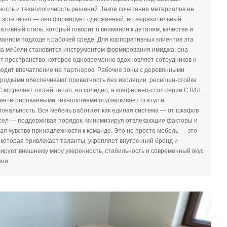
ость и технологичность решений. Такое сочетание материалов не
о эстетично — оно формирует сдержанный, но выразительный
ативный стиль, который говорит о внимании к деталям, качестве и
анном подходе к рабочей среде. Для корпоративных клиентов эта
ма мебели становится инструментом формирования имиджа: она
т пространство, которое одновременно вдохновляет сотрудников и
одит впечатление на партнеров. Рабочие зоны с деревянными
родками обеспечивают приватность без изоляции, ресепшн-стойка
встречает гостей тепло, но солидно, а конференц-стол серии СТИЛ
интегрированными технологиями подчеркивает статус и
ть. Вся мебель работает как единая система — от шкафов
есел — поддерживая порядок, минимизируя отвлекающие факторы и
ая чувство принадлежности к команде. Это не просто мебель — это
 которая привлекает таланты, укрепляет внутренний бренд и
ирует внешнему миру уверенность, стабильность и современный вкус
ии.