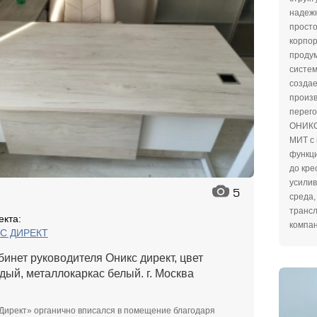
надежн
прост
корпор
продум
систе
создае
произв
перего
ОНИКС 
МИТ с 
функциональнос
до кр
усилив
5
среда,
трансл
екта:
компан
КС ДИРЕКТ
бинет руководителя Оникс директ, цвет
дый, металлокаркас белый. г. Москва
Директ» органично вписался в помещение благодаря