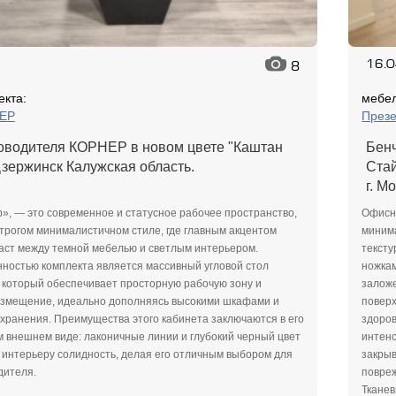
16.
8
екта:
мебел
НЕР
Презе
ководителя КОРНЕР в новом цвете "Каштан
Бенч
 Дзержинск Калужская область.
Стайл
г. М
», — это современное и статусное рабочее пространство,
Офисн
трогом минималистичном стиле, где главным акцентом
минима
аст между темной мебелью и светлым интерьером.
тексту
ностью комплекта является массивный угловой стол
ножкам
который обеспечивает просторную рабочую зону и
заложе
азмещение, идеально дополняясь высокими шкафами и
поверх
хранения. Преимущества этого кабинета заключаются в его
здоров
 внешнем виде: лаконичные линии и глубокий черный цвет
интенс
интерьеру солидность, делая его отличным выбором для
закры
дителя.
повреж
Ткане