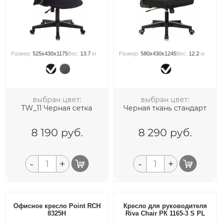
Размер:
525x430x1175
Вес:
13.7
кг
Размер:
580x430x1245
Вес:
12.2
кг
выбран цвет:
выбран цвет:
TW_11 Черная сетка
Черная ткань стандарт
8 190
руб.
8 290
руб.
-
+
-
+
Офисное кресло Point RCH
Кресло для руководителя
8325H
Riva Chair РК 1165-3 S PL