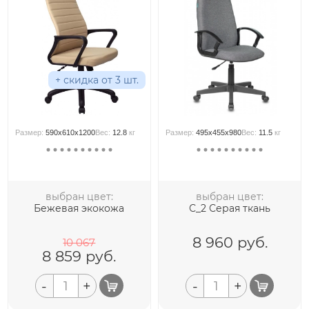
+ скидка от 3 шт.
Размер:
590x610x1200
Вес:
12.8
кг
Размер:
495x455x980
Вес:
11.5
кг
выбран цвет:
выбран цвет:
Бежевая экокожа
С_2 Серая ткань
8 960
руб.
10 067
8 859
руб.
-
+
-
+