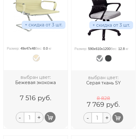
+ скидка от 3 шт.
+ скидка от 3 шт.
Размер:
49x47x48
Вес:
0.0
кг
Размер:
590x610x1200
Вес:
12.8
кг
выбран цвет:
выбран цвет:
Бежевая экокожа
Серая ткань SY
7 516
руб.
8 828
7 769
руб.
-
+
-
+