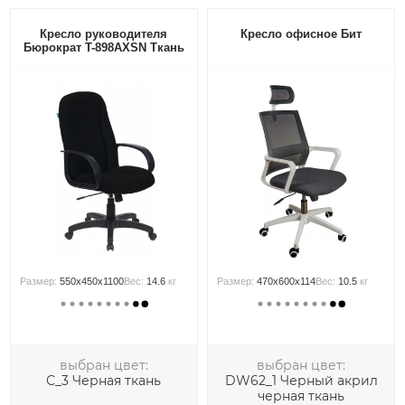
Кресло руководителя
Кресло офисное Бит
Бюрократ T-898AXSN Ткань
Размер:
550x450x1100
Вес:
14.6
кг
Размер:
470x600x114
Вес:
10.5
кг
выбран цвет:
выбран цвет:
С_3 Черная ткань
DW62_1 Черный акрил
черная ткань