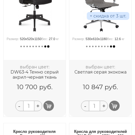
+ скидка от 3 шт.
Размер:
520x520x1150
Вес:
27.0
кг
Размер:
530x610x1180
Вес:
12.6
кг
выбран цвет:
выбран цвет:
DW63-4 Темно серый
Светлая серая экокожа
акрил-черная ткань
10 700
руб.
10 847
руб.
-
+
-
+
Кресло руководителя
Кресла для руководителей