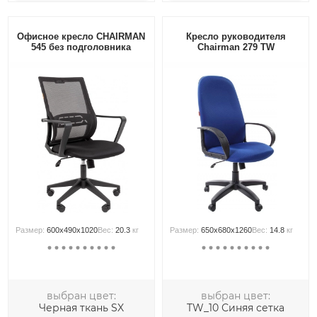
Офисное кресло CHAIRMAN
Кресло руководителя
545 без подголовника
Chairman 279 TW
Размер:
600x490x1020
Вес:
20.3
кг
Размер:
650x680x1260
Вес:
14.8
кг
выбран цвет:
выбран цвет:
Черная ткань SX
TW_10 Синяя сетка