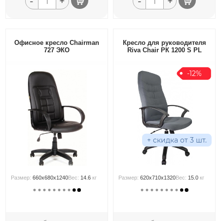
-
+
-
+
Офисное кресло Chairman
Кресло для руководителя
727 ЭКО
Riva Chair РК 1200 S PL
-12%
+ скидка от 3 шт.
Размер:
660x680x1240
Вес:
14.6
кг
Размер:
620x710x1320
Вес:
15.0
кг