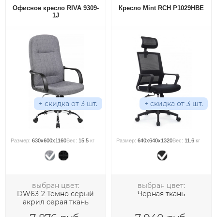
Офисное кресло RIVA 9309-
Кресло Mint RCH P1029HBE
1J
+ скидка от 3 шт.
+ скидка от 3 шт.
Размер:
630x600x1160
Вес:
15.5
кг
Размер:
640x640x1320
Вес:
11.6
кг
выбран цвет:
выбран цвет:
DW63-2 Темно серый
Черная ткань
акрил серая ткань