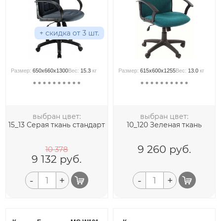
+ скидка от 3 шт.
Размер:
650x660x1300
Вес:
15.3
кг
Размер:
615x600x1255
Вес:
13.0
кг
выбран цвет:
выбран цвет:
15_13 Серая ткань стандарт
10_120 Зеленая ткань
9 260
руб.
10 378
9 132
руб.
-
+
-
+