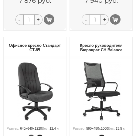
7 876
руб.
7 940
руб.
-
+
-
+
Офисное кресло Стандарт
Кресло руководителя
СТ-85
Бюрократ CH Balance
Размер:
640x640x1220
Вес:
12.4
кг
Размер:
590x450x1000
Вес:
13.5
кг