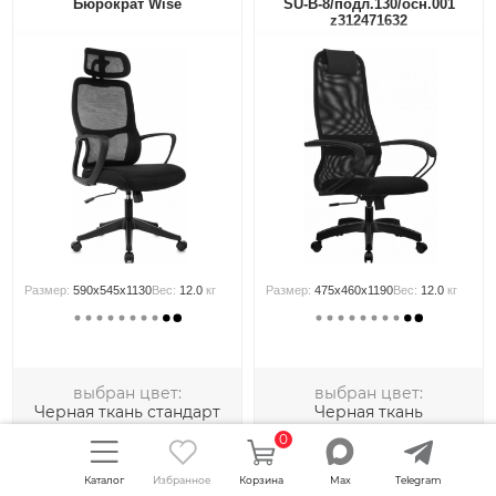
Бюрократ Wise
SU-B-8/подл.130/осн.001
z312471632
Размер:
590x545x1130
Вес:
12.0
кг
Размер:
475x460x1190
Вес:
12.0
кг
выбран цвет:
выбран цвет:
Черная ткань стандарт
Черная ткань
0
10 990
руб.
10 998
руб.
Каталог
Избранное
Корзина
Max
Telegram