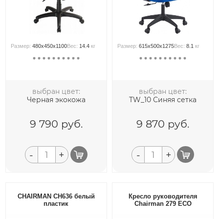
Размер:
480x450x1100
Вес:
14.4
кг
Размер:
615x500x1275
Вес:
8.1
кг
выбран цвет:
выбран цвет:
Черная экокожа
TW_10 Синяя сетка
9 790
руб.
9 870
руб.
-
+
-
+
CHAIRMAN CH636 белый
Кресло руководителя
пластик
Chairman 279 ECO