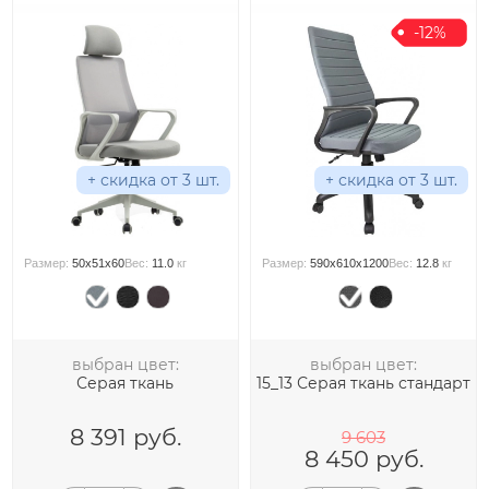
-12%
+ скидка от 3 шт.
+ скидка от 3 шт.
Размер:
50x51x60
Вес:
11.0
кг
Размер:
590x610x1200
Вес:
12.8
кг
выбран цвет:
выбран цвет:
Серая ткань
15_13 Серая ткань стандарт
8 391
руб.
9 603
8 450
руб.