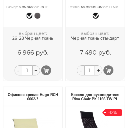
Размер:
50x50x68
Вес:
0.9
кг
Размер:
580x430x1245
Вес:
11.5
кг
выбран цвет:
выбран цвет:
26_28 Черная ткань
Черная ткань стандарт
6 966
руб.
7 490
руб.
-
+
-
+
Офисное кресло Hugo RCH
Кресло для руководителя
6002-3
Riva Chair РК 1166 TW PL
-12%