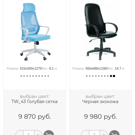
Размер:
615x500x1275
Вес:
8.1
кг
Размер:
650x680x1260
Вес:
14.7
кг
выбран цвет:
выбран цвет:
TW_43 Голубая сетка
Черная экокожа
9 870
руб.
9 980
руб.