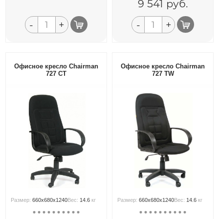
9 541
руб.
-
+
-
+
Офисное кресло Chairman
Офисное кресло Chairman
727 СТ
727 TW
Размер:
660x680x1240
Вес:
14.6
кг
Размер:
660x680x1240
Вес:
14.6
кг