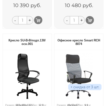
10 390
руб.
10 480
руб.
-
+
-
+
Кресло SU-B-8/подл.130/
Офисное кресло Smart RCH
осн.001
8074
+ скидка от 3 шт.
Размер:
683x480x1321
Вес:
12.9
кг
Размер:
49x50x67
Вес:
9.9
кг