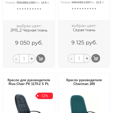
Размер:
640x640x1320
Вес:
11.6
кг
Размер:
650x680x1260
Вес:
14.8
кг
выбран цвет:
выбран цвет:
Серая ткань
JP15_2 Черная ткань
9 125
руб.
9 050
руб.
-
+
-
+
Кресло для руководителя
Кресло руководителя
Riva Chair РК 1179-2 S PL
Chairman 289
-12%