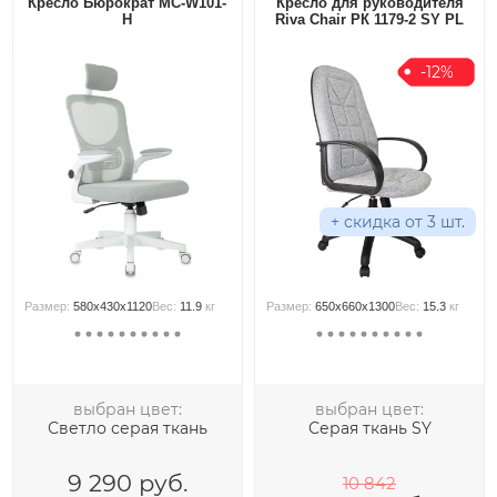
Кресло Бюрократ MC-W101-
Кресло для руководителя
H
Riva Chair РК 1179-2 SY PL
-12%
+ скидка от 3 шт.
Размер:
580x430x1120
Вес:
11.9
кг
Размер:
650x660x1300
Вес:
15.3
кг
выбран цвет:
выбран цвет:
Светло серая ткань
Серая ткань SY
9 290
руб.
10 842