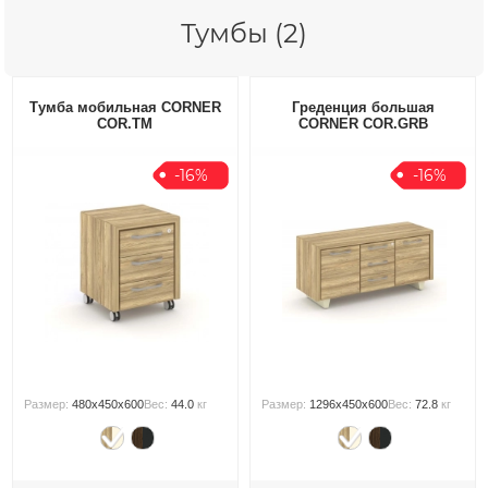
Тумбы (2)
Тумба мобильная CORNER
Греденция большая
COR.TM
CORNER COR.GRB
-16%
-16%
Размер:
480x450x600
Вес:
44.0
кг
Размер:
1296x450x600
Вес:
72.8
кг