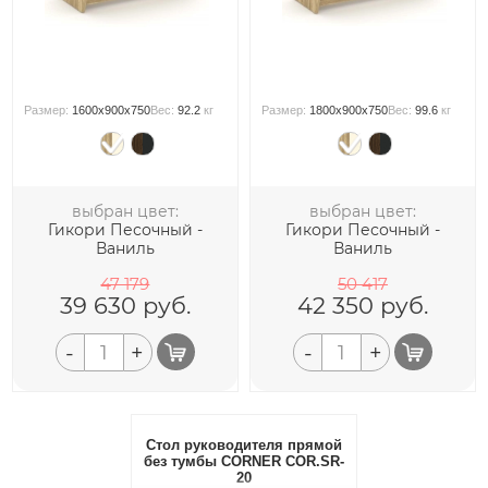
Размер:
1600x900x750
Вес:
92.2
кг
Размер:
1800x900x750
Вес:
99.6
кг
выбран цвет:
выбран цвет:
Гикори Песочный -
Гикори Песочный -
Ваниль
Ваниль
47 179
50 417
39 630
руб.
42 350
руб.
-
+
-
+
Стол руководителя прямой
без тумбы CORNER COR.SR-
20