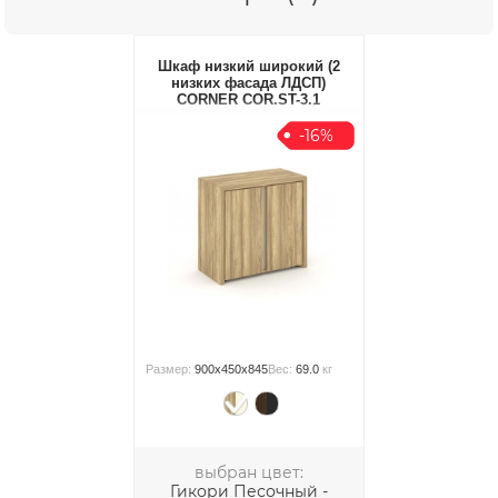
Шкаф низкий широкий (2
низких фасада ЛДСП)
CORNER COR.ST-3.1
-16%
Размер:
900x450x845
Вес:
69.0
кг
выбран цвет:
Гикори Песочный -