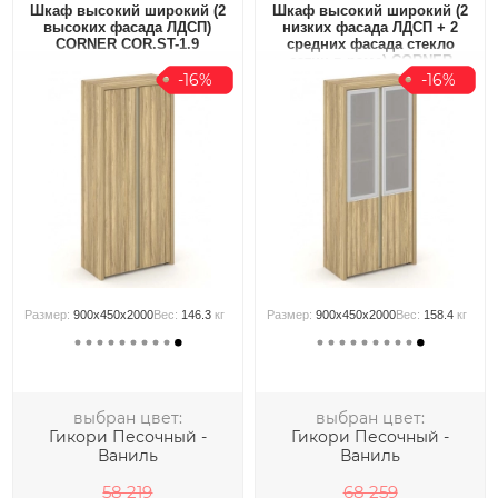
Шкаф высокий широкий (2
Шкаф высокий широкий (2
высоких фасада ЛДСП)
низких фасада ЛДСП + 2
CORNER COR.ST-1.9
средних фасада стекло
сатин в раме) CORNER
COR.ST-1.2R
-16%
-16%
Размер:
900x450x2000
Вес:
146.3
кг
Размер:
900x450x2000
Вес:
158.4
кг
выбран цвет:
выбран цвет:
Гикори Песочный -
Гикори Песочный -
Ваниль
Ваниль
58 219
68 259