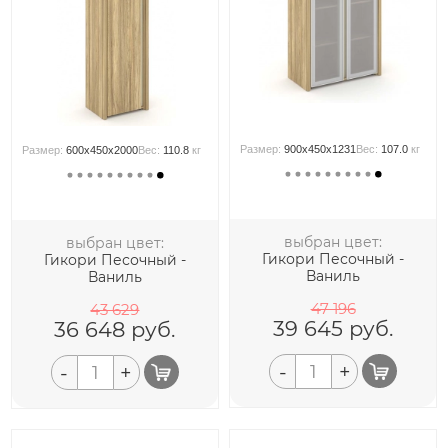
Размер:
900x450x1231
Вес:
107.0
кг
Размер:
600x450x2000
Вес:
110.8
кг
выбран цвет:
выбран цвет:
Гикори Песочный -
Гикори Песочный -
Ваниль
Ваниль
47 196
43 629
39 645
руб.
36 648
руб.
-
+
-
+