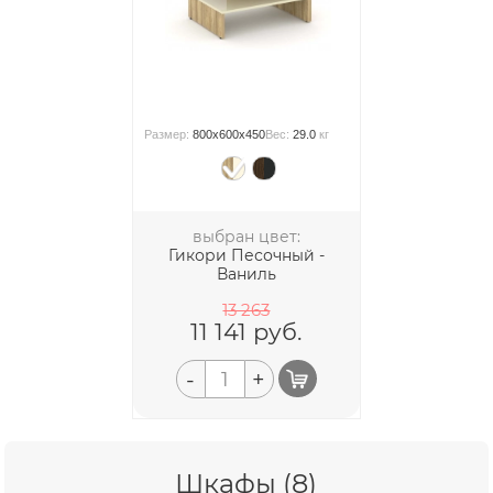
Размер:
800x600x450
Вес:
29.0
кг
выбран цвет:
Гикори Песочный -
Ваниль
13 263
11 141
руб.
-
+
Шкафы (8)