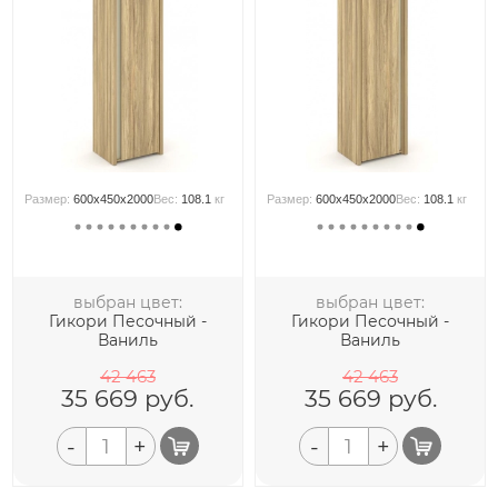
Размер:
600x450x2000
Вес:
108.1
кг
Размер:
600x450x2000
Вес:
108.1
кг
выбран цвет:
выбран цвет:
Гикори Песочный -
Гикори Песочный -
Ваниль
Ваниль
42 463
42 463
35 669
руб.
35 669
руб.
-
+
-
+