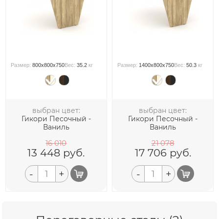
Размер:
800x800x750
Вес:
35.2
кг
Размер:
1400x800x750
Вес:
50.3
кг
выбран цвет:
выбран цвет:
Гикори Песочный -
Гикори Песочный -
Ваниль
Ваниль
16 010
21 078
13 448
руб.
17 706
руб.
-
+
-
+