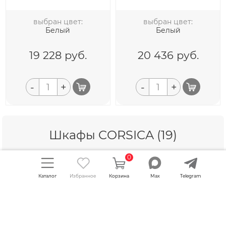
выбран цвет:
выбран цвет:
Белый
Белый
19 228
руб.
20 436
руб.
-
+
-
+
Шкафы CORSICA (19)
0
Шкаф навесной с полкой
Шкаф навесной с полкой
Каталог
Избранное
Корзина
Max
Telegram
CORSICA MHL 6038.1
CORSICA MHP 4072.1