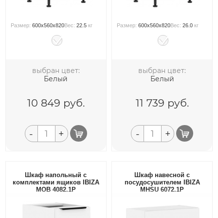
Размер:
600x560x820
Вес:
22.5
кг
Размер:
600x560x820
Вес:
26.0
кг
выбран цвет:
выбран цвет:
Белый
Белый
10 849
руб.
11 739
руб.
-
+
-
+
Шкаф напольный с
Шкаф навесной с
комплектами ящиков IBIZA
посудосушителем IBIZA
MOB 4082.1P
MHSU 6072.1P