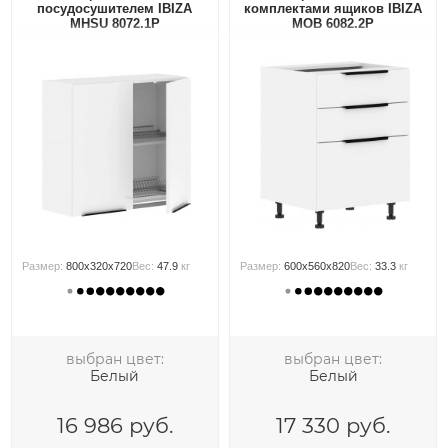
посудосушителем IBIZA
комплектами ящиков IBIZA
MHSU 8072.1P
MOB 6082.2P
Размер:
800x320x720
Вес:
47.9
кг
Размер:
600x560x820
Вес:
33.3
кг
выбран цвет:
выбран цвет:
Белый
Белый
16 986
руб.
17 330
руб.