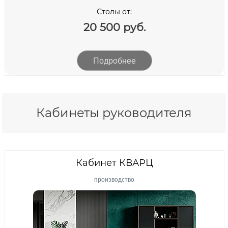
GREEN LINE
Столы от:
ПРОГРАММА ТЕХНО
20 500 руб.
AWELT
STAR-MEBEL
Подробнее
FOREST OFFICE
POINTEX
Кабинеты руководителя
ПКП «ЗАВОД ВТО»
RIVA
EXPRO
Кабинет КВАРЦ
SKYLAND
производство
PROFOFFICE
EXPRO GRADE