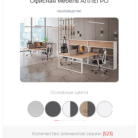
Офисная мебель АЛЛЕГРО
АФИНА
производство
4SIS
МЕБЕЛЬСТИЛЬ
ПРОМЕТ
INVOLUX
SINETICA
MARTEX
Основные цвета
NORDEN
АЛЬФА
1/24
МЕБЕЛИК
SUNON
Количество элементов серии:
[523]