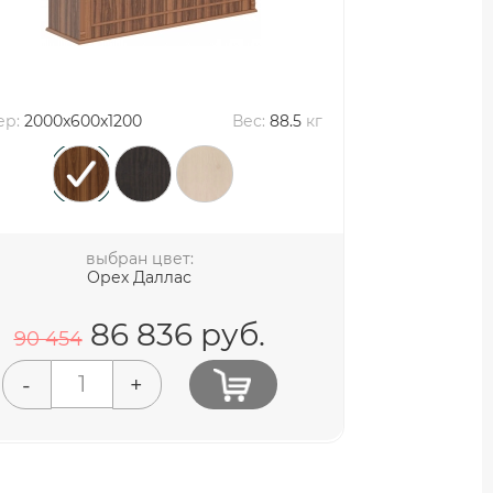
ер:
2000x600x1200
Вес:
88.5
кг
выбран цвет:
Орех Даллас
86 836
руб.
90 454
-
+