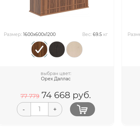
Размер:
1600x600x1200
Вес:
69.5
кг
Разм
выбран цвет:
Орех Даллас
74 668
руб.
77 779
-
+