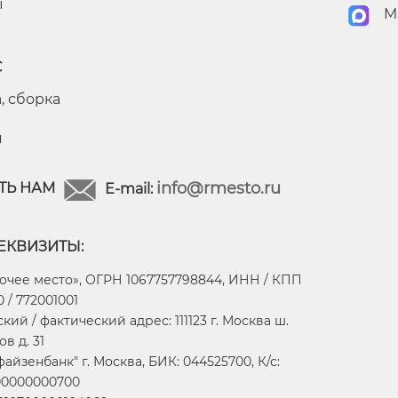
ы
M
С
, сборка
я
info@rmesto.ru
ТЬ НАМ
E-mail:
ЕКВИЗИТЫ:
очее место», ОГРН 1067757798844, ИНН / КПП
 / 772001001
ий / фактический адрес: 111123 г. Москва ш.
в д. 31
айзенбанк" г. Москва, БИК: 044525700, К/с:
00000000700