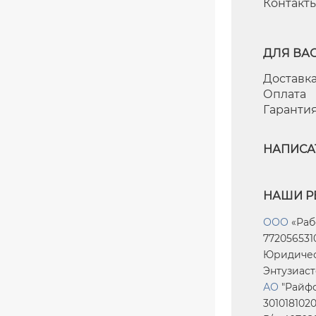
Контакт
ДЛЯ ВА
Доставка
Оплата
Гаранти
НАПИСА
НАШИ Р
ООО
«Раб
7720565310
Юридическ
Энтузиасто
АО
"Райфф
301018102