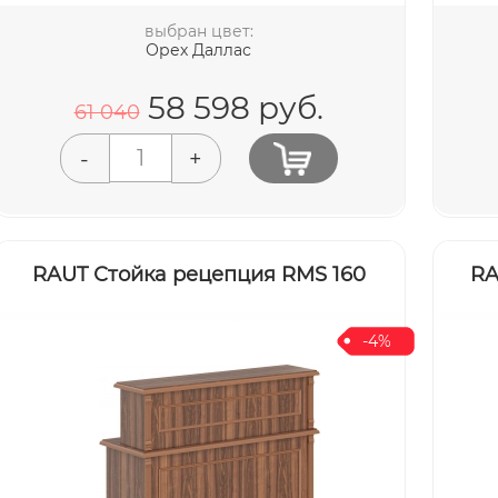
выбран цвет:
Орех Даллас
58 598
руб.
61 040
-
+
RAUT Стойка рецепция RMS 160
RA
-4%