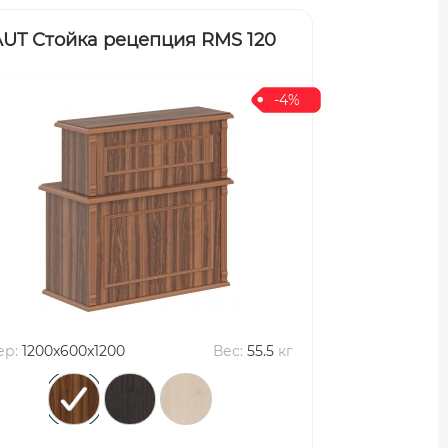
UT Стойка рецепция RMS 120
-4%
ер:
1200x600x1200
Вес:
55.5
кг