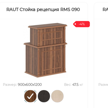
RAUT Стойка рецепция RMS 090
RA
-4%
Размер:
900x600x1200
Вес:
47.5
кг
Разм