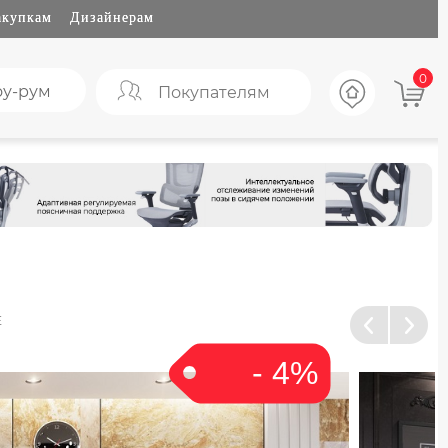
акупкам
Дизайнерам
0
у-рум
Покупателям
Е
- 4%