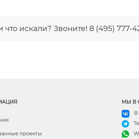
 что искали? Звоните! 8 (495) 777
МАЦИЯ
МЫ В 
В
нии
T
ванные проекты
W