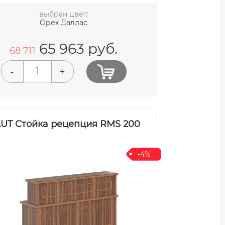
выбран цвет:
Орех Даллас
65 963
руб.
68 711
-
+
UT Стойка рецепция RMS 200
-4%