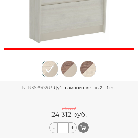
NLN36390203
Дуб шамони светлый - беж
25 592
24 312
руб.
-
+