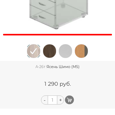
А-26т
Ясень Шимо (MS)
1 290
руб.
-
+