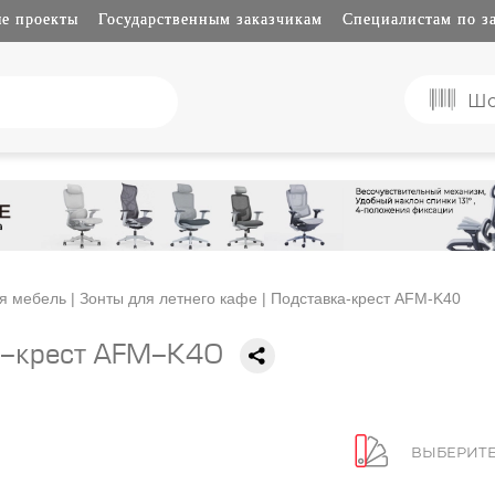
е проекты
Государственным заказчикам
Специалистам по з
Шо
я мебель
|
Зонты для летнего кафе
| Подставка-крест AFM-K40
а-крест AFM-K40
ВЫБЕРИТЕ