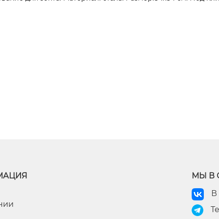
МАЦИЯ
МЫ В 
В
нии
T