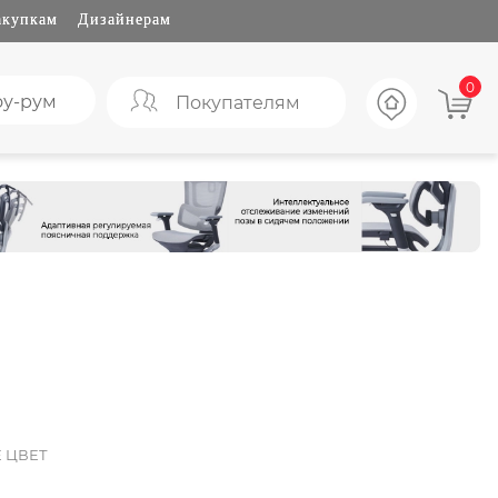
акупкам
Дизайнерам
0
у-рум
Покупателям
 ЦВЕТ