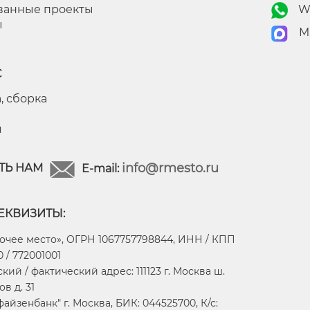
ванные проекты
W
ы
M
С
, сборка
я
info@rmesto.ru
ТЬ НАМ
E-mail:
ЕКВИЗИТЫ:
очее место», ОГРН 1067757798844, ИНН / КПП
 / 772001001
ий / фактический адрес: 111123 г. Москва ш.
в д. 31
айзенбанк" г. Москва, БИК: 044525700, К/с: