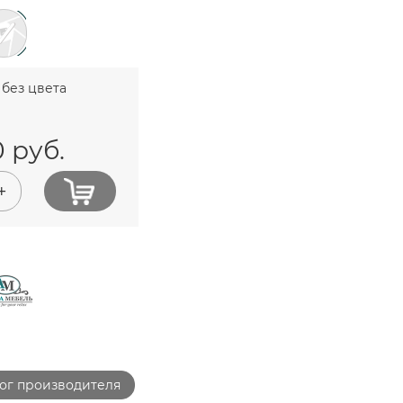
без цвета
0
руб.
+
ог производителя