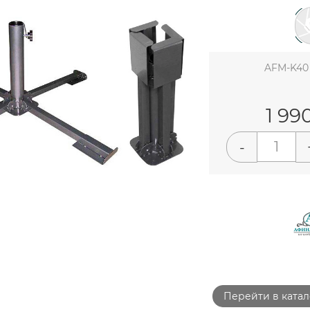
AFM-K40
1 99
-
Перейти в катал