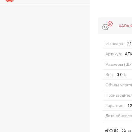
ХАРА
id товара:
21
Артикул:
AF
Размеры (Шх
Вес:
0.0
кг
Объем упаков
Производител
Гарантия:
12
Дата обновле
_x000D_ Осно