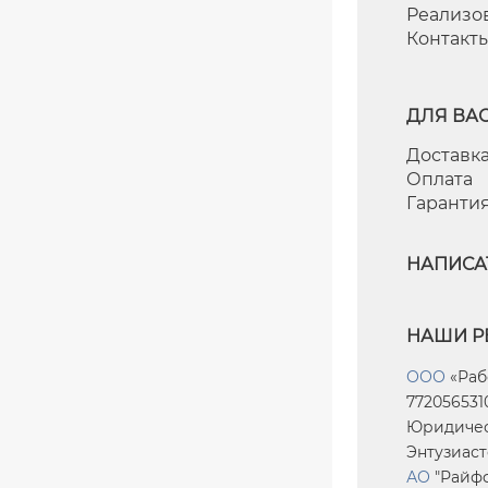
Реализо
Контакт
ДЛЯ ВА
Доставка
Оплата
Гаранти
НАПИСА
НАШИ Р
ООО
«Раб
7720565310
Юридическ
Энтузиасто
АО
"Райфф