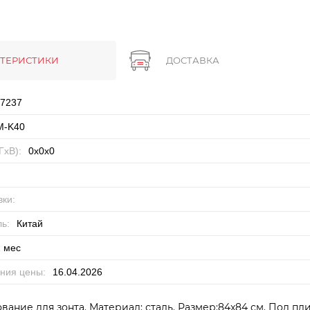
КТЕРИСТИКИ
ДОСТАВКА
7237
M-K40
ГхВ):
0x0x0
ки:
ь:
Китай
 мес
ния цены:
16.04.2026
вание для зонта. Материал: сталь. Размер:84x84 см. Под пл