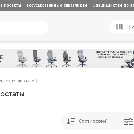
е проекты
Государственным заказчикам
Специалистам по з
Шо
 электроприводом
|
остаты
Сортировки1