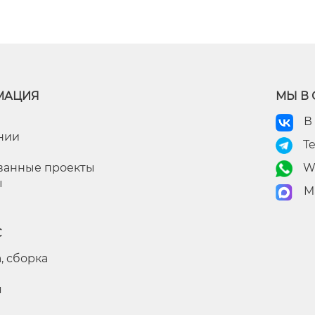
МАЦИЯ
МЫ В 
В
нии
T
ванные проекты
W
ы
M
С
, сборка
я