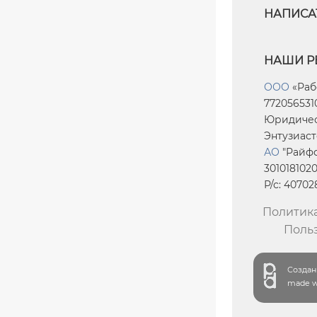
НАПИСА
НАШИ Р
ООО
«Раб
7720565310
Юридическ
Энтузиасто
АО
"Райфф
301018102
Р/с: 4070
Политик
Поль
Создани
made wi