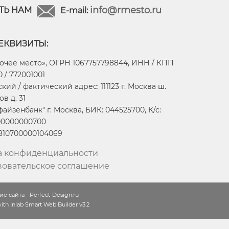
info@rmesto.ru
ТЬ НАМ
E-mail:
ЕКВИЗИТЫ:
очее место», ОГРН 1067757798844, ИНН / КПП
 / 772001001
ий / фактический адрес: 111123 г. Москва ш.
в д. 31
айзенбанк" г. Москва, БИК: 044525700, К/с:
00000000700
2810700000104069
а конфиденциальности
зовательское соглашение
е сайта - Perfect-Design.ru
th Inlab Smart Web Builder v3.2