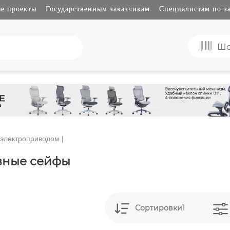
е проекты
Государственным заказчикам
Специалистам по з
Шо
 электроприводом
|
вные сейфы
Сортировки1