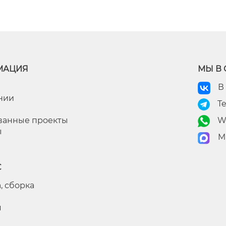
МАЦИЯ
МЫ В 
В
нии
T
ванные проекты
W
ы
M
С
, сборка
я