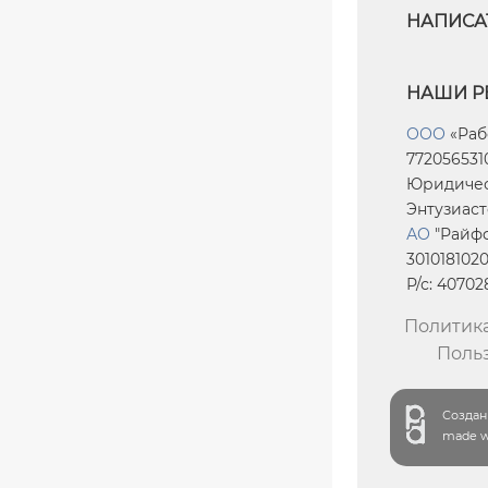
НАПИСА
НАШИ Р
ООО
«Раб
7720565310
Юридическ
Энтузиасто
АО
"Райфф
301018102
Р/с: 4070
Политик
Поль
Создани
made wi