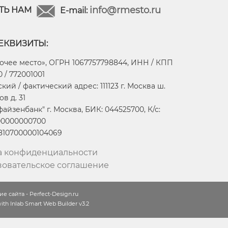
info@rmesto.ru
ТЬ НАМ
E-mail:
ЕКВИЗИТЫ:
очее место», ОГРН 1067757798844, ИНН / КПП
 / 772001001
ий / фактический адрес: 111123 г. Москва ш.
в д. 31
айзенбанк" г. Москва, БИК: 044525700, К/с:
00000000700
2810700000104069
а конфиденциальности
зовательское соглашение
е сайта - Perfect-Design.ru
th Inlab Smart Web Builder v3.2