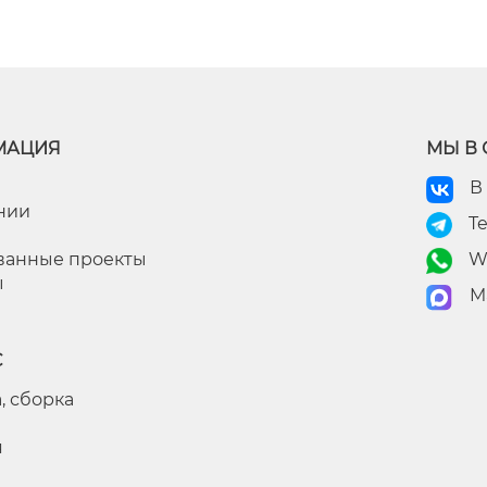
МАЦИЯ
МЫ В 
В
нии
T
ванные проекты
W
ы
M
С
, сборка
я