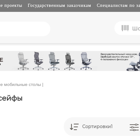
е проекты
Государственным заказчикам
Специалистам по з
Шо
е мобильные столы
|
сейфы
Сортировки1