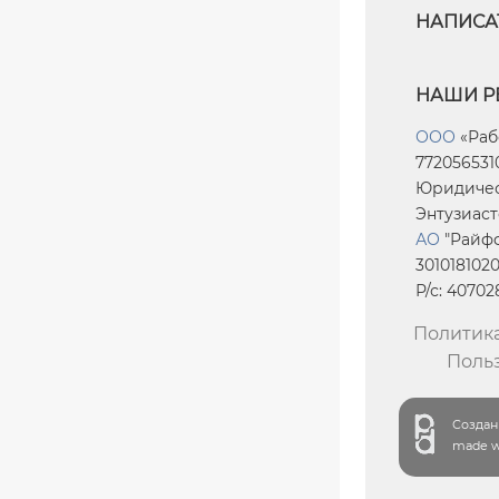
НАПИСА
НАШИ Р
ООО
«Раб
7720565310
Юридическ
Энтузиасто
АО
"Райфф
301018102
Р/с: 4070
Политик
Поль
Создани
made wi