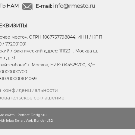
info@rmesto.ru
ТЬ НАМ
E-mail:
ЕКВИЗИТЫ:
очее место», ОГРН 1067757798844, ИНН / КПП
 / 772001001
ий / фактический адрес: 111123 г. Москва ш.
в д. 31
айзенбанк" г. Москва, БИК: 044525700, К/с:
00000000700
2810700000104069
а конфиденциальности
зовательское соглашение
е сайта - Perfect-Design.ru
th Inlab Smart Web Builder v3.2