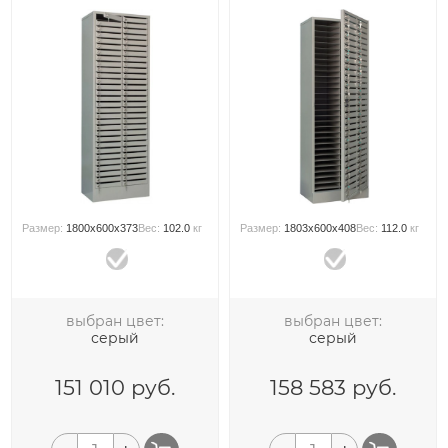
Размер:
1800x600x373
Вес:
102.0
кг
Размер:
1803x600x408
Вес:
112.0
кг
выбран цвет:
выбран цвет:
серый
серый
151 010
руб.
158 583
руб.