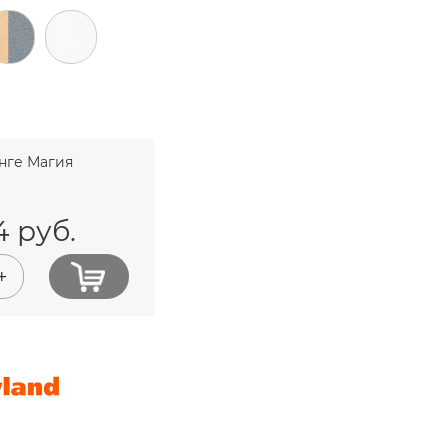
нге Магия
4
руб.
+