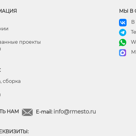
МАЦИЯ
МЫ В 
В
нии
T
ванные проекты
W
ы
M
С
, сборка
я
info@rmesto.ru
ТЬ НАМ
E-mail:
ЕКВИЗИТЫ: