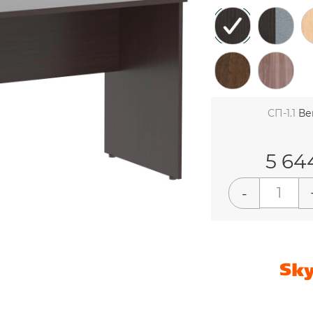
СП-1.1
Ве
5 64
-