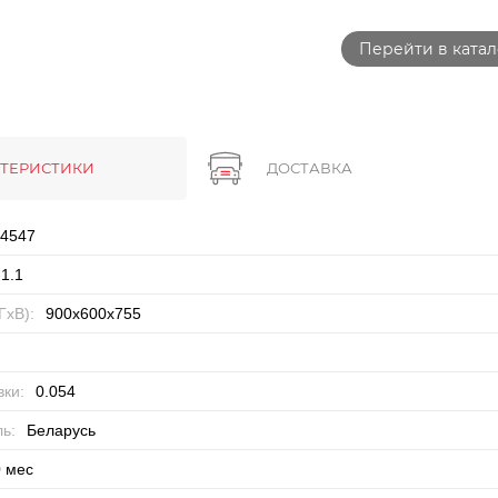
Перейти в катал
КТЕРИСТИКИ
ДОСТАВКА
4547
1.1
ГхВ):
900x600x755
ки:
0.054
ь:
Беларусь
 мес