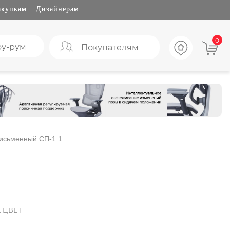
акупкам
Дизайнерам
0
у-рум
Покупателям
исьменный СП-1.1
 ЦВЕТ