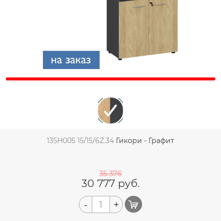
135H005 15/15/6Z.34
Гикори - Графит
35 376
30 777
руб.
-
+