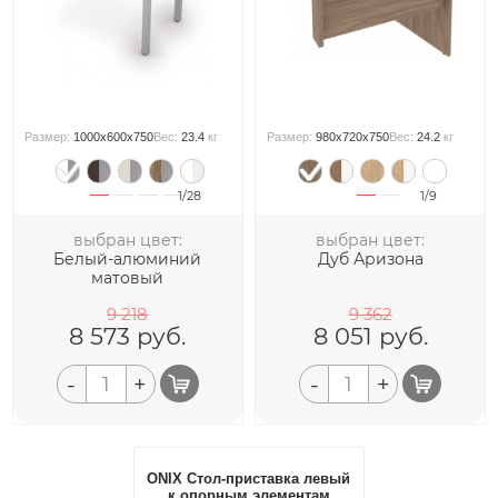
Размер:
1000x600x750
Вес:
23.4
кг
Размер:
980x720x750
Вес:
24.2
кг
1/28
1/9
выбран цвет:
выбран цвет:
Белый-алюминий
Дуб Аризона
матовый
9 218
9 362
8 573
руб.
8 051
руб.
-
+
-
+
ONIX Стол-приставка левый
к опорным элементам