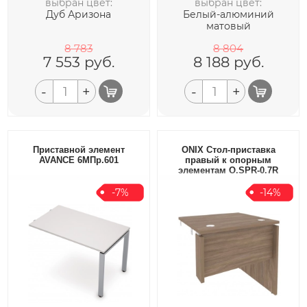
выбран цвет:
выбран цвет:
Дуб Аризона
Белый-алюминий
матовый
8 783
8 804
7 553
руб.
8 188
руб.
-
+
-
+
Приставной элемент
ONIX Стол-приставка
AVANCE 6МПр.601
правый к опорным
элементам O.SPR-0.7R
-7%
-14%