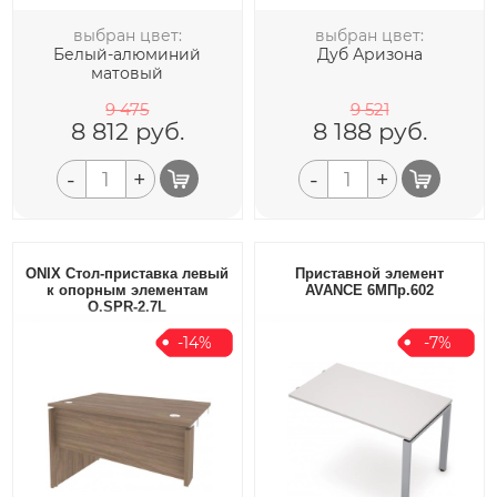
выбран цвет:
выбран цвет:
Белый-алюминий
Дуб Аризона
матовый
9 475
9 521
8 812
руб.
8 188
руб.
-
+
-
+
ONIX Стол-приставка левый
Приставной элемент
к опорным элементам
AVANCE 6МПр.602
O.SPR-2.7L
-14%
-7%