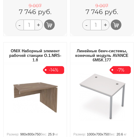
9 007
9 007
7 746
руб.
7 746
руб.
-
+
-
+
ONIX Наборный элемент
Линейные бенч-системы,
рабочей станции O.1.NRS-
конечный модуль AVANCE
1.8
6МБК.177
-14%
-7%
Размер:
980x800x750
Вес:
25.9
кг
Размер:
1000x700x750
Вес:
20.6
кг