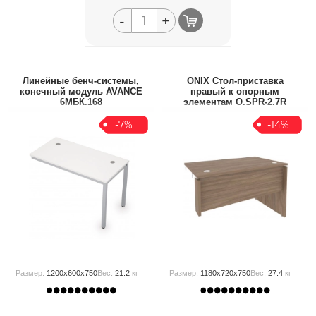
-
+
Линейные бенч-системы,
ONIX Стол-приставка
конечный модуль AVANCE
правый к опорным
6МБК.168
элементам O.SPR-2.7R
-7%
-14%
Размер:
1200x600x750
Вес:
21.2
кг
Размер:
1180x720x750
Вес:
27.4
кг