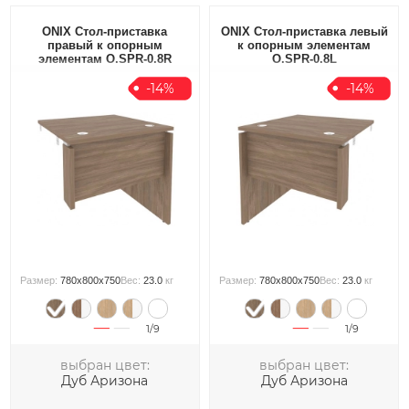
ONIX Стол-приставка
ONIX Стол-приставка левый
правый к опорным
к опорным элементам
элементам O.SPR-0.8R
O.SPR-0.8L
-14%
-14%
Размер:
780x800x750
Вес:
23.0
кг
Размер:
780x800x750
Вес:
23.0
кг
1/9
1/9
выбран цвет:
выбран цвет:
Дуб Аризона
Дуб Аризона