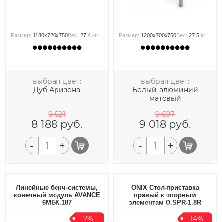
Размер:
1180x720x750
Вес:
27.4
кг
Размер:
1200x700x750
Вес:
27.5
кг
выбран цвет:
выбран цвет:
Дуб Аризона
Белый-алюминий
матовый
9 521
9 697
8 188
руб.
9 018
руб.
-
+
-
+
Линейные бенч-системы,
ONIX Стол-приставка
конечный модуль AVANCE
правый к опорным
6МБК.187
элементам O.SPR-1.8R
-7%
-14%