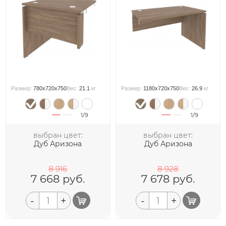
Размер:
780x720x750
Вес:
21.1
кг
Размер:
1180x720x750
Вес:
26.9
кг
1/9
1/9
выбран цвет:
выбран цвет:
Дуб Аризона
Дуб Аризона
8 916
8 928
7 668
руб.
7 678
руб.
-
+
-
+