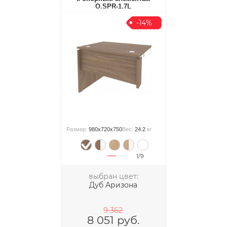
O.SPR-1.7L
-14%
Размер:
980x720x750
Вес:
24.2
кг
1/9
выбран цвет:
Дуб Аризона
9 362
8 051
руб.