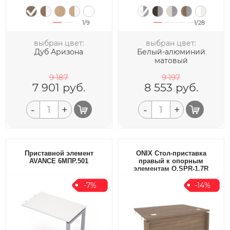
1/9
1/28
выбран цвет:
выбран цвет:
Дуб Аризона
Белый-алюминий
матовый
9 187
9 197
7 901
руб.
8 553
руб.
-
+
-
+
Приставной элемент
ONIX Стол-приставка
AVANCE 6МПР.501
правый к опорным
элементам O.SPR-1.7R
-7%
-14%