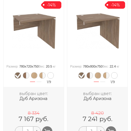
-14%
-14%
Размер:
780x720x750
Вес:
20.5
кг
Размер:
780x800x750
Вес:
22.4
кг
1/9
1/9
выбран цвет:
выбран цвет:
Дуб Аризона
Дуб Аризона
8 334
8 420
7 167
руб.
7 241
руб.