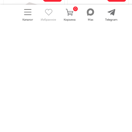
0
Каталог
Избранное
Корзина
Max
Telegram
Размер:
1000x800x750
Вес:
22.5
кг
Размер:
980x800x750
Вес:
26.4
кг
выбран цвет:
выбран цвет:
Белый-алюминий
Дуб Аризона
матовый
9 740
9 771
9 058
руб.
8 403
руб.
-
+
-
+