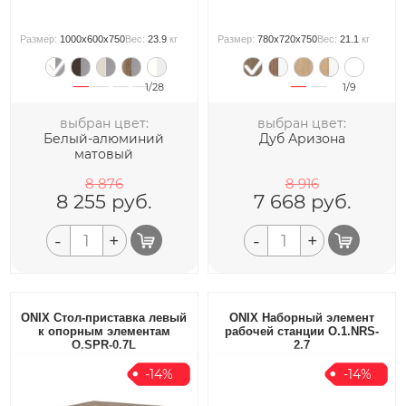
Размер:
1000x600x750
Вес:
23.9
кг
Размер:
780x720x750
Вес:
21.1
кг
1/28
1/9
выбран цвет:
выбран цвет:
Белый-алюминий
Дуб Аризона
матовый
8 876
8 916
8 255
руб.
7 668
руб.
-
+
-
+
ONIX Стол-приставка левый
ONIX Наборный элемент
к опорным элементам
рабочей станции O.1.NRS-
O.SPR-0.7L
2.7
-14%
-14%