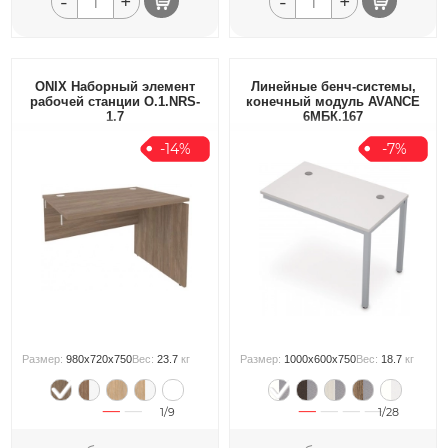
-
+
-
+
ONIX Наборный элемент
Линейные бенч-системы,
рабочей станции O.1.NRS-
конечный модуль AVANCE
1.7
6МБК.167
-14%
-7%
Размер:
980x720x750
Вес:
23.7
кг
Размер:
1000x600x750
Вес:
18.7
кг
1/9
1/28