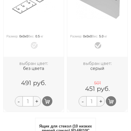
Размер:
0x0x0
Вес:
0.5
кг
Размер:
0x0x0
Вес:
5.0
кг
выбран цвет:
выбран цвет:
без цвета
серый
491
руб.
501
451
руб.
-
+
-
+
Ящик для стекол (10 низких
дверей стекло) Я3-6R/10С