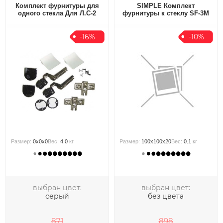
Комплект фурнитуры для
SIMPLE Комплект
одного стекла Для Л.С-2
фурнитуры к стеклу SF-3M
-16%
-10%
Размер:
0x0x0
Вес:
4.0
кг
Размер:
100x100x20
Вес:
0.1
кг
выбран цвет:
выбран цвет:
серый
без цвета
871
898