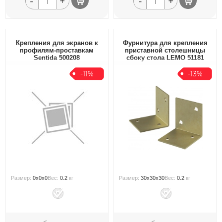
-
+
-
+
Крепления для экранов к
Фурнитура для крепления
профилям-проставкам
приставной столешницы
Sentida 500208
сбоку стола LEMO 51181
-11%
-13%
Размер:
0x0x0
Вес:
0.2
кг
Размер:
30x30x30
Вес:
0.2
кг