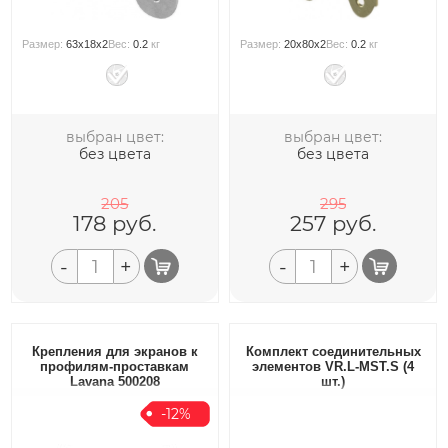
Размер:
63x18x2
Вес:
0.2
кг
Размер:
20x80x2
Вес:
0.2
кг
выбран цвет:
выбран цвет:
без цвета
без цвета
205
295
178
руб.
257
руб.
-
+
-
+
Крепления для экранов к
Комплект соединительных
профилям-проставкам
элементов VR.L-MST.S (4
Lavana 500208
шт.)
-12%