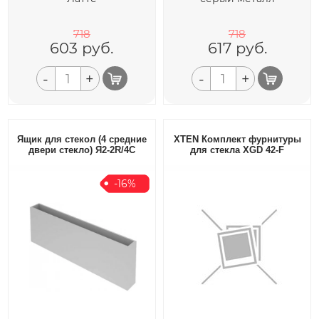
718
718
603
руб.
617
руб.
-
+
-
+
Ящик для стекол (4 средние
XTEN Комплект фурнитуры
двери стекло) Я2-2R/4С
для стекла XGD 42-F
-16%