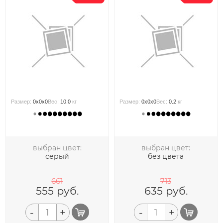
Размер:
0x0x0
Вес:
10.0
кг
Размер:
0x0x0
Вес:
0.2
кг
выбран цвет:
выбран цвет:
серый
без цвета
661
713
555
руб.
635
руб.
-
+
-
+