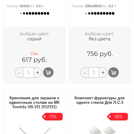
Размер:
0x0x0
Вес:
0.0
кг
Размер:
200x265x5
Вес:
0.2
кг
выбран цвет:
выбран цвет:
серый
без цвета
756
руб.
734
617
руб.
-
+
-
+
Крепления для экранов к
Комплект фурнитуры для
одиночным столам на МК
одного стекла Для Л.С-3
Sentida SB-151 (512151)
-11%
-16%