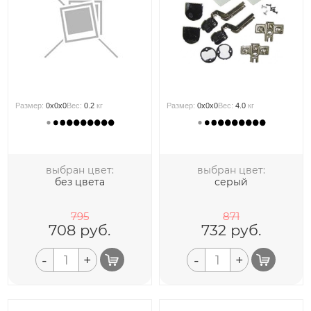
Размер:
0x0x0
Вес:
0.2
кг
Размер:
0x0x0
Вес:
4.0
кг
выбран цвет:
выбран цвет:
без цвета
серый
795
871
708
руб.
732
руб.
-
+
-
+