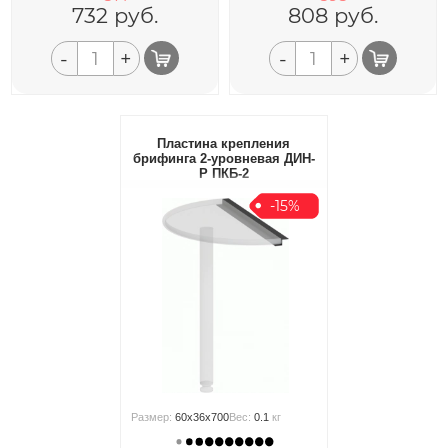
732
руб.
808
руб.
-
+
-
+
Пластина крепления
брифинга 2-уровневая ДИН-
Р ПКБ-2
-15%
Размер:
60x36x700
Вес:
0.1
кг