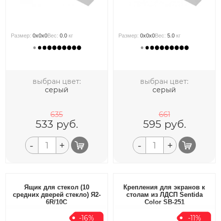
Размер:
0x0x0
Вес:
0.0
кг
Размер:
0x0x0
Вес:
5.0
кг
выбран цвет:
выбран цвет:
серый
серый
635
661
533
руб.
595
руб.
-
+
-
+
Ящик для стекол (10
Крепления для экранов к
средних дверей стекло) Я2-
столам из ЛДСП Sentida
6R/10С
Color SB-251
-16%
-11%