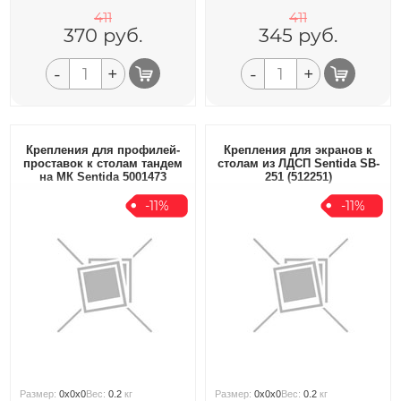
411
411
370
руб.
345
руб.
-
+
-
+
Крепления для профилей-
Крепления для экранов к
проставок к столам тандем
столам из ЛДСП Sentida SB-
на МК Sentida 5001473
251 (512251)
-11%
-11%
Размер:
0x0x0
Вес:
0.2
кг
Размер:
0x0x0
Вес:
0.2
кг