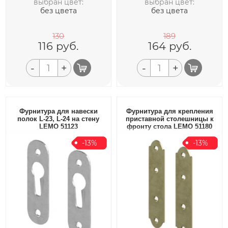
выбран цвет:
выбран цвет:
без цвета
без цвета
130
189
116
руб.
164
руб.
-
+
-
+
Фурнитура для навески
Фурнитура для крепления
полок L-23, L-24 на стену
приставной столешницы к
LEMO 51123
фронту стола LEMO 51180
-13%
-13%