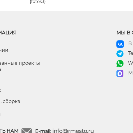
{fotos3}
МАЦИЯ
МЫ В 
В
нии
T
ванные проекты
W
ы
M
С
, сборка
я
info@rmesto.ru
ТЬ НАМ
E-mail: