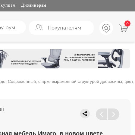
акупкам
Дизайнерам
0
у-рум
Покупателям
аде. Современный, с ярко выраженной структурой древесины, цвет,
011
ная мебель Имаго, в новом цвете