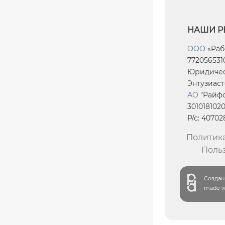
НАШИ Р
ООО
«Раб
7720565310
Юридическ
Энтузиасто
АО
"Райфф
301018102
Р/с: 4070
Политик
Поль
Создани
made wi