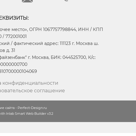
ЕКВИЗИТЫ:
очее место», ОГРН 1067757798844, ИНН / КПП
 / 772001001
ий / фактический адрес: 111123 г. Москва ш.
в д. 31
айзенбанк" г. Москва, БИК: 044525700, К/с:
00000000700
2810700000104069
а конфиденциальности
зовательское соглашение
е сайта - Perfect-Design.ru
th Inlab Smart Web Builder v3.2