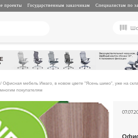
е проекты
Государственным заказчикам
Специалистам по з
Шо
/ Офисная мебель Имаго, в новом цвете "Ясень шимо", уже на скл
 многим покупателям
07.07.2
Офис