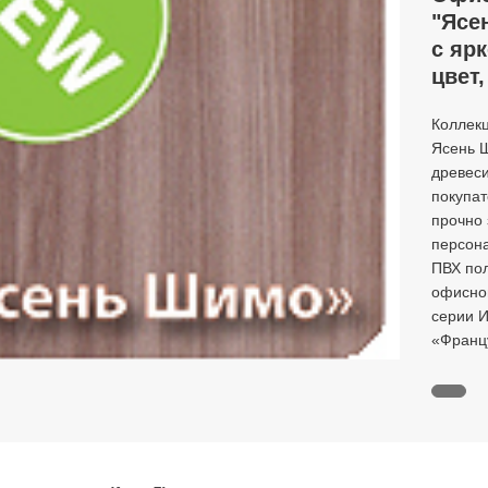
"Ясе
с яр
цвет
Коллек
Ясень 
древеси
покупа
прочно
персона
ПВХ пол
офисной
серии И
«Францу