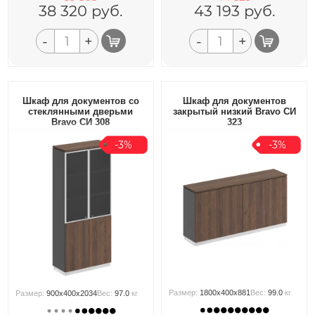
38 320
руб.
43 193
руб.
-
+
-
+
Шкаф для документов со
Шкаф для документов
стеклянными дверьми
закрытый низкий Bravo СИ
Bravo СИ 308
323
-3%
-3%
Размер:
1800x400x881
Вес:
99.0
кг
Размер:
900x400x2034
Вес:
97.0
кг