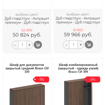
выбран цвет:
выбран цвет:
Дуб гладстоун - Антрацит
Дуб гладстоун - Антрацит
премиум - Дуб гладстоун
премиум - Дуб гладстоун
61 821
52 396
59 966
руб.
50 824
руб.
-
+
-
+
Шкаф для документов
Шкаф комбинированный
закрытый средний Bravo СИ
(закрытый - одежда узкий)
320
Bravo СИ 309
-3%
-3%