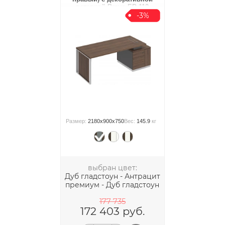
вставкой Bravo БР 112
-3%
Размер:
2180x900x750
Вес:
145.9
кг
выбран цвет:
Дуб гладстоун - Антрацит
премиум - Дуб гладстоун
177 735
172 403
руб.