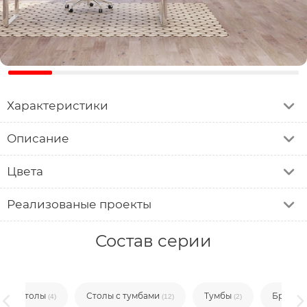
Характеристики
Описание
Цвета
Реализованые проекты
Состав серии
Столы
Столы с тумбами
Тумбы
Брифин
(4)
(12)
(2)