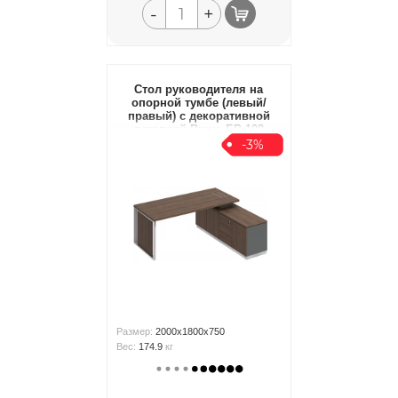
-
+
Стол руководителя на
опорной тумбе (левый/
правый) с декоративной
вставкой Bravo БР 108
-3%
Размер:
2000x1800x750
Вес:
174.9
кг