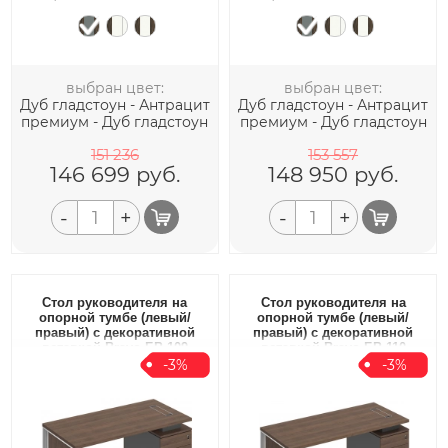
выбран цвет:
выбран цвет:
Дуб гладстоун - Антрацит
Дуб гладстоун - Антрацит
премиум - Дуб гладстоун
премиум - Дуб гладстоун
151 236
153 557
146 699
руб.
148 950
руб.
-
+
-
+
Стол руководителя на
Стол руководителя на
опорной тумбе (левый/
опорной тумбе (левый/
правый) с декоративной
правый) с декоративной
вставкой Bravo БР 109
вставкой Bravo БР 110
-3%
-3%