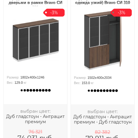
дверьми в рамке Bravo СИ
одежда узкий) Bravo СИ 310
321
-3%
-3%
Размер:
1802x400x1246
Размер:
1502x400x2034
Вес:
129.0
кг
Вес:
153.0
кг
выбран цвет:
выбран цвет:
Дуб гладстоун - Антрацит
Дуб гладстоун - Антрацит
премиум
премиум - Дуб гладстоун
76 321
82 382
74 031
руб.