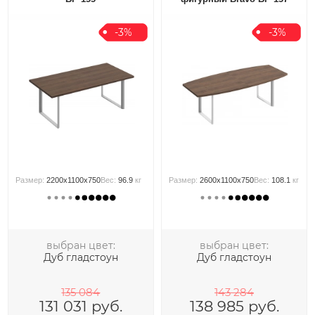
-3%
-3%
Размер:
2200x1100x750
Вес:
96.9
кг
Размер:
2600x1100x750
Вес:
108.1
кг
выбран цвет:
выбран цвет:
Дуб гладстоун
Дуб гладстоун
135 084
143 284
131 031
руб.
138 985
руб.