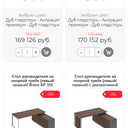
выбран цвет:
выбран цвет:
Дуб гладстоун - Антрацит
Дуб гладстоун - Антрацит
премиум - Дуб гладстоун
премиум - Дуб гладстоун
174 357
175 414
169 126
руб.
170 152
руб.
-
+
-
+
Стол руководителя на
Стол руководителя на
опорной тумбе (левый/
опорной тумбе (левый/
правый) Bravo БР 102
правый) с декоративной
вставкой Bravo БР 107
-3%
-3%