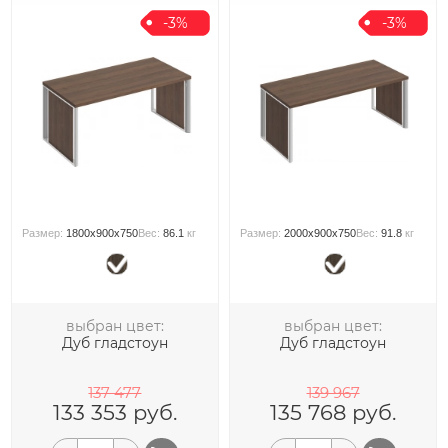
-3%
-3%
Размер:
1800x900x750
Вес:
86.1
кг
Размер:
2000x900x750
Вес:
91.8
кг
выбран цвет:
выбран цвет:
Дуб гладстоун
Дуб гладстоун
137 477
139 967
133 353
руб.
135 768
руб.