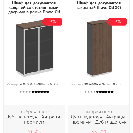
Шкаф для документов
Шкаф для документов
средний со стеклянными
закрытый Bravo СИ 307
дверьми в рамке Bravo СИ
319
-3%
-3%
Размер:
900x400x1246
Вес:
65.0
кг
Размер:
900x400x2034
Вес:
95.0
кг
выбран цвет:
выбран цвет:
Дуб гладстоун - Антрацит
Дуб гладстоун - Антрацит
премиум
премиум - Дуб гладстоун
39 505
44 529