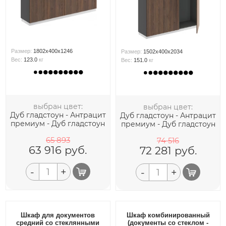
Размер:
1802x400x1246
Размер:
1502x400x2034
Вес:
123.0
кг
Вес:
151.0
кг
выбран цвет:
выбран цвет:
Дуб гладстоун - Антрацит
Дуб гладстоун - Антрацит
премиум - Дуб гладстоун
премиум - Дуб гладстоун
65 893
74 516
63 916
руб.
72 281
руб.
-
+
-
+
Шкаф для документов
Шкаф комбинированный
средний со стеклянными
(документы со стеклом -