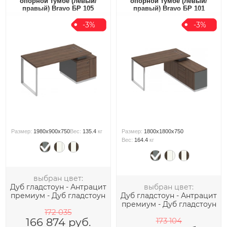
опорной тумбе (левый/
опорной тумбе (левый/
правый) Bravo БР 105
правый) Bravo БР 101
-3%
-3%
Размер:
1980x900x750
Вес:
135.4
кг
Размер:
1800x1800x750
Вес:
164.4
кг
выбран цвет:
Дуб гладстоун - Антрацит
выбран цвет:
премиум - Дуб гладстоун
Дуб гладстоун - Антрацит
премиум - Дуб гладстоун
172 035
166 874
руб.
173 104