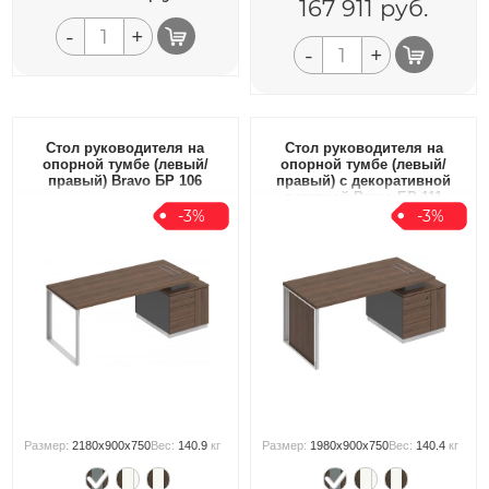
167 911
руб.
-
+
-
+
Стол руководителя на
Стол руководителя на
опорной тумбе (левый/
опорной тумбе (левый/
правый) Bravo БР 106
правый) с декоративной
вставкой Bravo БР 111
-3%
-3%
Размер:
2180x900x750
Вес:
140.9
кг
Размер:
1980x900x750
Вес:
140.4
кг