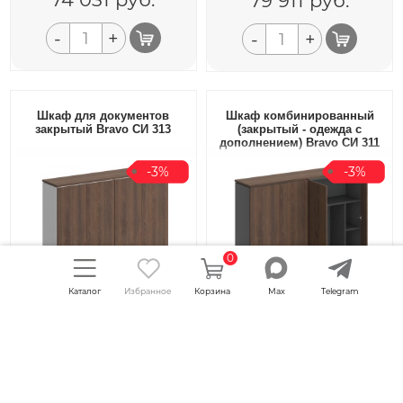
79 911
руб.
-
+
-
+
Шкаф для документов
Шкаф комбинированный
закрытый Bravo СИ 313
(закрытый - одежда с
дополнением) Bravo СИ 311
-3%
-3%
0
Каталог
Избранное
Корзина
Max
Telegram
Размер:
1802x400x2034
Размер:
1802x400x2034
Вес:
189.0
кг
Вес:
181.0
кг