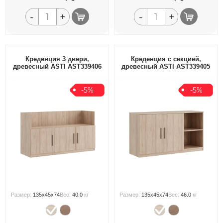
-
+
-
+
Креденция 3 двери,
Креденция с секцией,
древесный ASTI AST339406
древесный ASTI AST339405
-5%
-5%
Размер:
135x45x74
Вес:
40.0
кг
Размер:
135x45x74
Вес:
46.0
кг