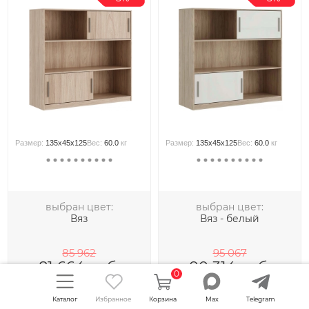
Размер:
135x45x125
Вес:
60.0
кг
Размер:
135x45x125
Вес:
60.0
кг
выбран цвет:
выбран цвет:
Вяз
Вяз - белый
85 962
95 067
81 664
руб.
90 314
руб.
0
-
+
-
+
Каталог
Избранное
Корзина
Max
Telegram