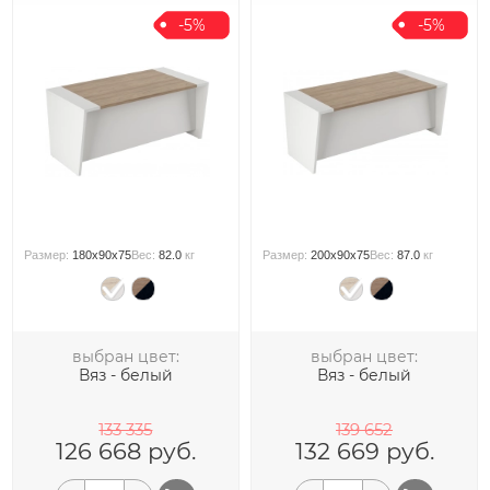
-5%
-5%
Размер:
180x90x75
Вес:
82.0
кг
Размер:
200x90x75
Вес:
87.0
кг
выбран цвет:
выбран цвет:
Вяз - белый
Вяз - белый
133 335
139 652
126 668
руб.
132 669
руб.