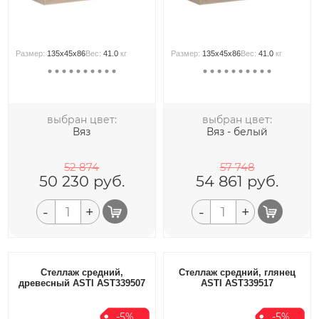
Размер:
135x45x86
Вес:
41.0
кг
Размер:
135x45x86
Вес:
41.0
кг
выбран цвет:
выбран цвет:
Вяз
Вяз - белый
52 874
57 748
50 230
руб.
54 861
руб.
-
+
-
+
Стеллаж средний,
Стеллаж средний, глянец
древесный ASTI AST339507
ASTI AST339517
-5%
-5%