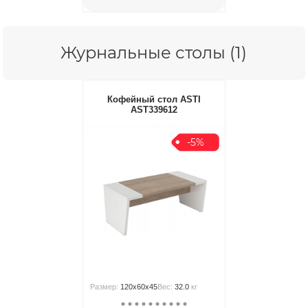
Журнальные столы (1)
Кофейный стол ASTI
AST339612
-5%
Размер:
120x60x45
Вес:
32.0
кг