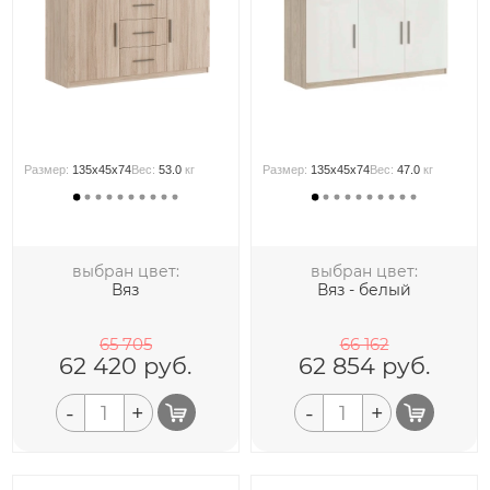
Размер:
135x45x74
Вес:
53.0
кг
Размер:
135x45x74
Вес:
47.0
кг
выбран цвет:
выбран цвет:
Вяз
Вяз - белый
65 705
66 162
62 420
руб.
62 854
руб.
-
+
-
+