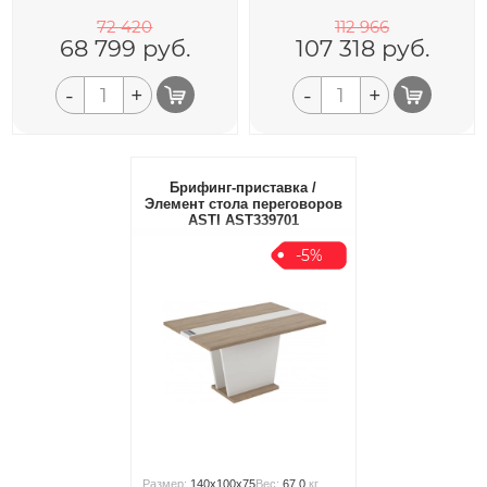
72 420
112 966
68 799
руб.
107 318
руб.
-
+
-
+
Брифинг-приставка /
Элемент стола переговоров
ASTI AST339701
-5%
Размер:
140x100x75
Вес:
67.0
кг