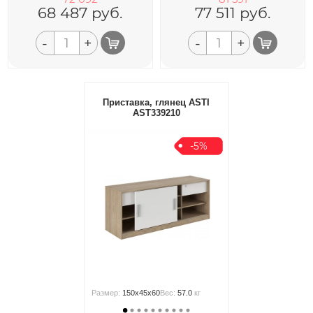
68 487
руб.
77 511
руб.
-
+
-
+
Приставка, глянец ASTI
AST339210
-5%
Размер:
150x45x60
Вес:
57.0
кг