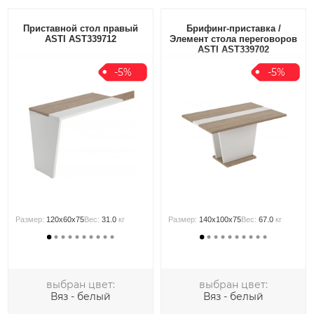
Приставной стол правый
Брифинг-приставка /
ASTI AST339712
Элемент стола переговоров
ASTI AST339702
-5%
-5%
Размер:
120x60x75
Вес:
31.0
кг
Размер:
140x100x75
Вес:
67.0
кг
выбран цвет:
выбран цвет:
Вяз - белый
Вяз - белый