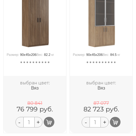
Размер:
90x45x206
Вес:
82.2
кг
Размер:
90x45x206
Вес:
84.5
кг
выбран цвет:
выбран цвет:
Вяз
Вяз
80 841
87 077
76 799
руб.
82 723
руб.
-
+
-
+