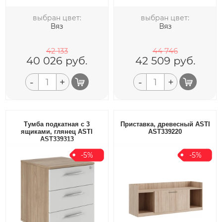
выбран цвет:
выбран цвет:
Вяз
Вяз
42 133
44 746
40 026
руб.
42 509
руб.
-
+
-
+
Тумба подкатная с 3
Приставка, древесный ASTI
ящиками, глянец ASTI
AST339220
AST339313
-5%
-5%