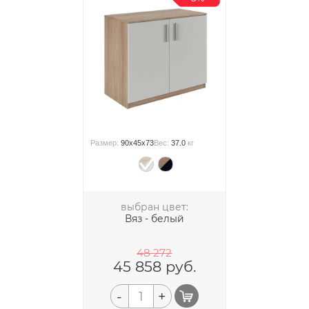
Размер:
90x45x73
Вес:
37.0
кг
выбран цвет:
Вяз - белый
48 272
45 858
руб.
-
+