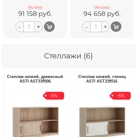
95 956
99 640
91 158
руб.
94 658
руб.
-
+
-
+
Стеллажи (6)
Стеллаж низкий, древесный
Стеллаж низкий, глянец
ASTI AST339506
ASTI AST339516
-5%
-5%