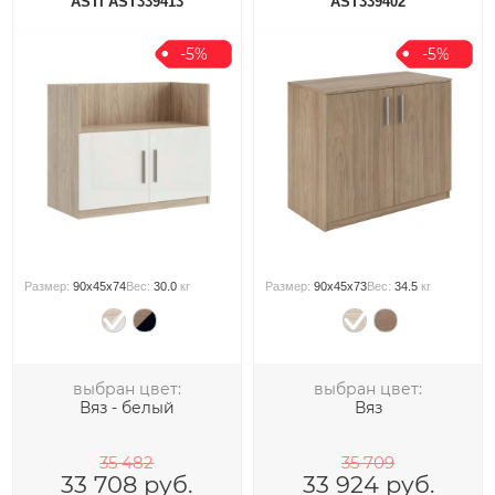
ASTI AST339413
AST339402
-5%
-5%
Размер:
90x45x74
Вес:
30.0
кг
Размер:
90x45x73
Вес:
34.5
кг
выбран цвет:
выбран цвет:
Вяз - белый
Вяз
35 482
35 709
33 708
руб.
33 924
руб.