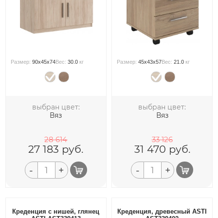
Размер:
90x45x74
Вес:
30.0
кг
Размер:
45x43x57
Вес:
21.0
кг
выбран цвет:
выбран цвет:
Вяз
Вяз
28 614
33 126
27 183
руб.
31 470
руб.
-
+
-
+
Креденция с нишей, глянец
Креденция, древесный ASTI