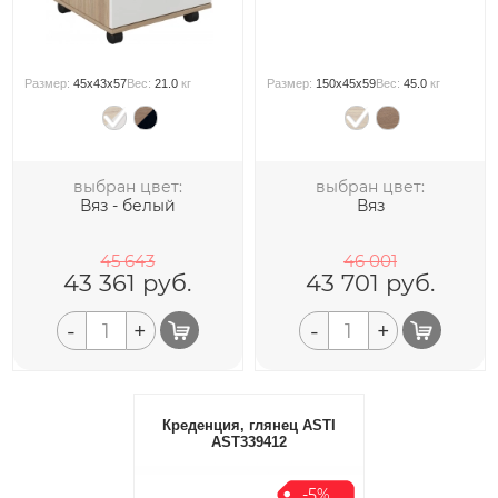
Размер:
45x43x57
Вес:
21.0
кг
Размер:
150x45x59
Вес:
45.0
кг
выбран цвет:
выбран цвет:
Вяз - белый
Вяз
45 643
46 001
43 361
руб.
43 701
руб.
-
+
-
+
Креденция, глянец ASTI
AST339412
-5%