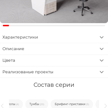
Характеристики
Описание
Цвета
Реализованые проекты
Состав серии
Столы
Тумбы
Брифинг-приставки
Пере
(4)
(20)
(5)