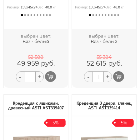
Размер:
135x45x74
Вес:
40.0
кг
Размер:
135x45x74
Вес:
46.0
кг
выбран цвет:
выбран цвет:
Вяз - белый
Вяз - белый
52 588
55 384
49 959
руб.
52 615
руб.
-
+
-
+
Креденция с ящиками,
Креденция 3 двери, глянец
древесный ASTI AST339407
ASTI AST339414
-5%
-5%