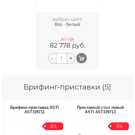
выбран цвет:
Вяз - белый
87 135
82 778
руб.
-
+
Брифинг-приставки (5)
Брифинг-приставка ASTI
Приставной стол левый
AST339711
ASTI AST339713
-5%
-5%