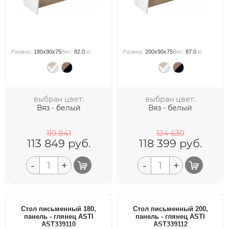
Размер:
180x90x75
Вес:
82.0
кг
Размер:
200x90x75
Вес:
87.0
кг
выбран цвет:
выбран цвет:
Вяз - белый
Вяз - белый
119 841
124 630
113 849
руб.
118 399
руб.
-
+
-
+
Стол письменный 180,
Стол письменный 200,
панель - глянец ASTI
панель - глянец ASTI
AST339110
AST339112