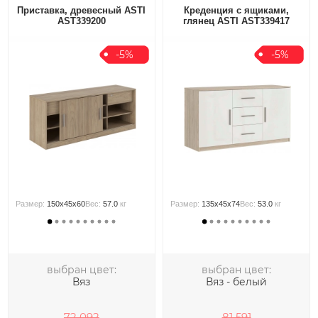
Приставка, древесный ASTI
Креденция с ящиками,
AST339200
глянец ASTI AST339417
-5%
-5%
Размер:
150x45x60
Вес:
57.0
кг
Размер:
135x45x74
Вес:
53.0
кг
выбран цвет:
выбран цвет:
Вяз
Вяз - белый
72 092
81 591