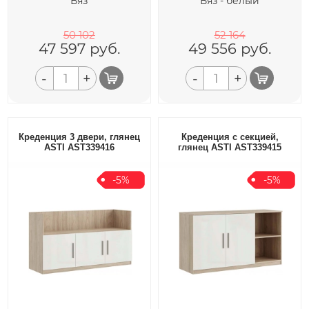
Вяз
Вяз - белый
50 102
52 164
47 597
руб.
49 556
руб.
-
+
-
+
Креденция 3 двери, глянец
Креденция с секцией,
ASTI AST339416
глянец ASTI AST339415
-5%
-5%