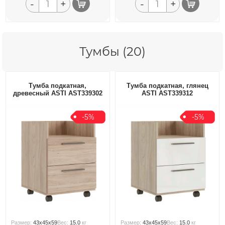
-
+
-
+
Тумбы (20)
Тумба подкатная,
Тумба подкатная, глянец
древесный ASTI AST339302
ASTI AST339312
-5%
-5%
Размер:
43x45x59
Вес:
15.0
кг
Размер:
43x45x59
Вес:
15.0
кг