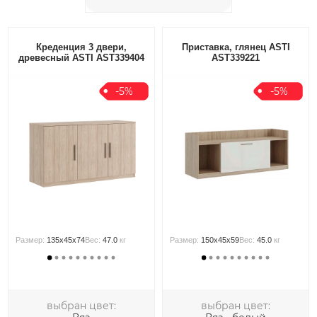
Креденция 3 двери,
Приставка, глянец ASTI
древесный ASTI AST339404
AST339221
-5%
-5%
Размер:
135x45x74
Вес:
47.0
кг
Размер:
150x45x59
Вес:
45.0
кг
выбран цвет:
выбран цвет: