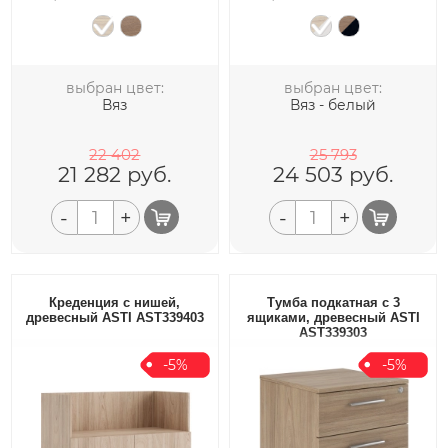
выбран цвет:
выбран цвет:
Вяз
Вяз - белый
22 402
25 793
21 282
руб.
24 503
руб.
-
+
-
+
Креденция с нишей,
Тумба подкатная с 3
древесный ASTI AST339403
ящиками, древесный ASTI
AST339303
-5%
-5%