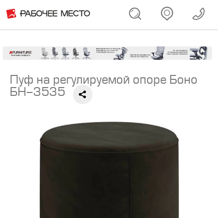
Пуф на регулируемой опоре Боно
БН-3535