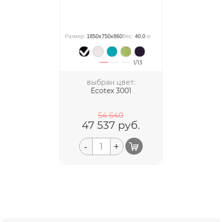
Размер:
1850x750x860
Вес:
40.0
кг
1/13
выбран цвет:
Ecotex 3001
54 640
47 537
руб.
-
+