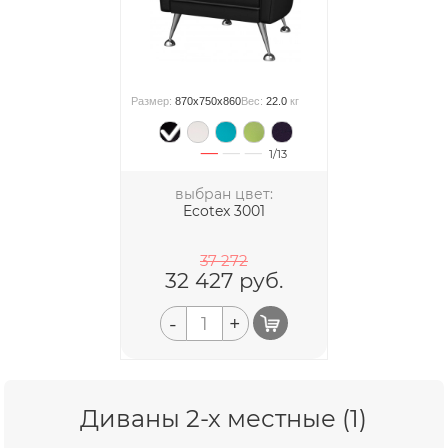
Размер:
870x750x860
Вес:
22.0
кг
1/13
выбран цвет:
Ecotex 3001
37 272
32 427
руб.
-
+
Диваны 2-х местные (1)