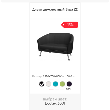
Диван двухместный Зара Z2
-13%
Размер:
1370x750x860
Вес:
30.0
кг
1/13
выбран цвет:
Ecotex 3001