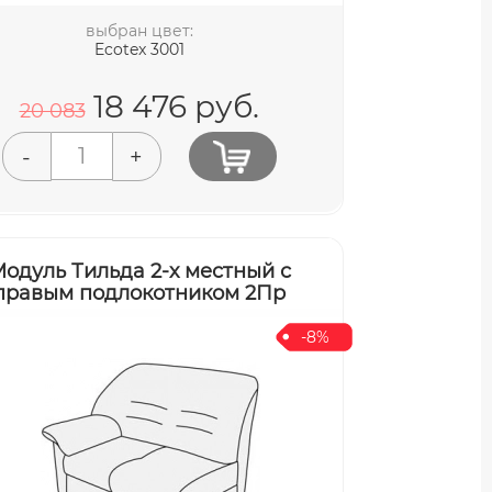
выбран цвет:
Ecotex 3001
18 476
руб.
20 083
-
+
одуль Тильда 2-х местный с
правым подлокотником 2Пр
-8%