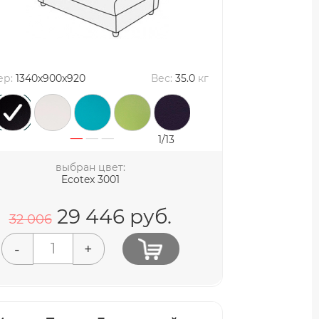
ер:
1340x900x920
Вес:
35.0
кг
1/13
выбран цвет:
Ecotex 3001
29 446
руб.
32 006
-
+