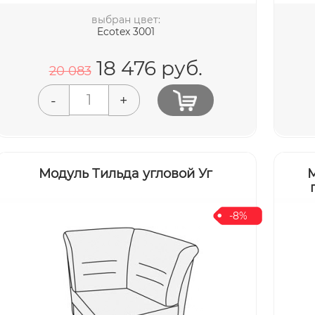
выбран цвет:
Ecotex 3001
18 476
руб.
20 083
-
+
Модуль Тильда угловой Уг
М
-8%