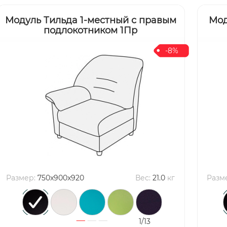
Модуль Тильда 1-местный с правым
Мод
подлокотником 1Пр
-8%
Размер:
750x900x920
Вес:
21.0
кг
Разм
1/13