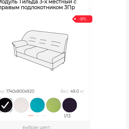
одуль Тильда 3-х местный с
правым подлокотником 3Пр
-8%
ер:
1740x900x920
Вес:
49.0
кг
1/13
выбран цвет: