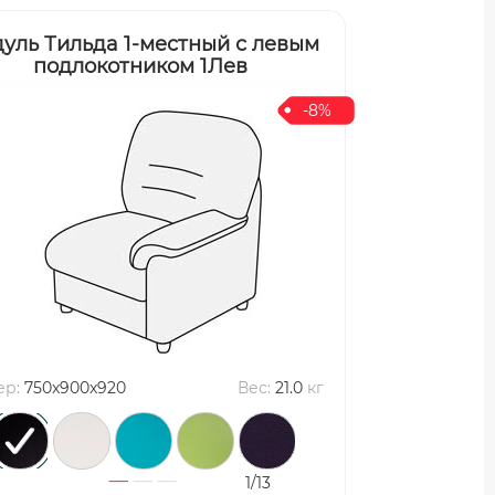
уль Тильда 1-местный с левым
подлокотником 1Лев
-8%
ер:
750x900x920
Вес:
21.0
кг
1/13