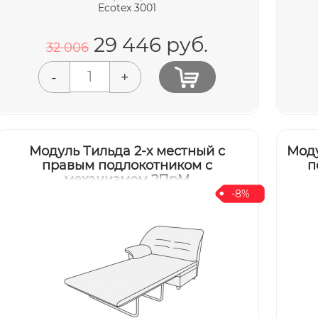
Ecotex 3001
29 446
руб.
32 006
-
+
Модуль Тильда 2-х местный с
Моду
правым подлокотником с
п
механизмом 2ПрМ
-8%