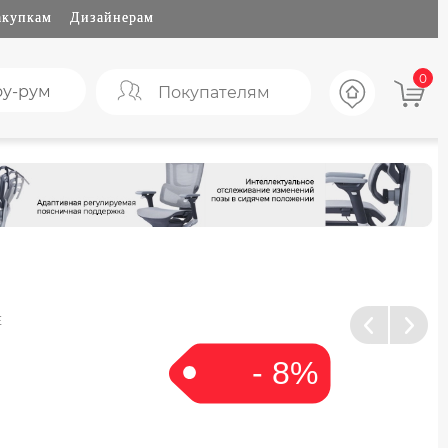
акупкам
Дизайнерам
0
у-рум
Покупателям
Е
- 8%