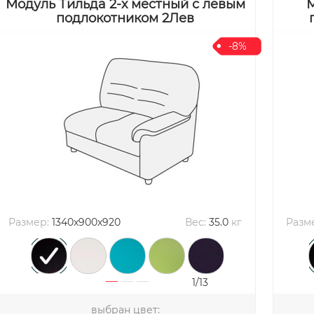
Модуль Тильда 2-х местный с левым
М
подлокотником 2Лев
-8%
Размер:
1340x900x920
Вес:
35.0
кг
Разм
1/13
выбран цвет: