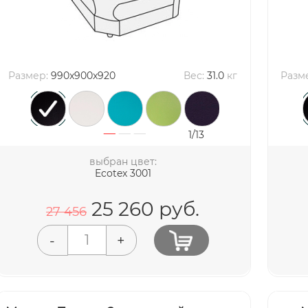
Размер:
990x900x920
Вес:
31.0
кг
Разм
1/13
выбран цвет:
Ecotex 3001
25 260
руб.
27 456
-
+