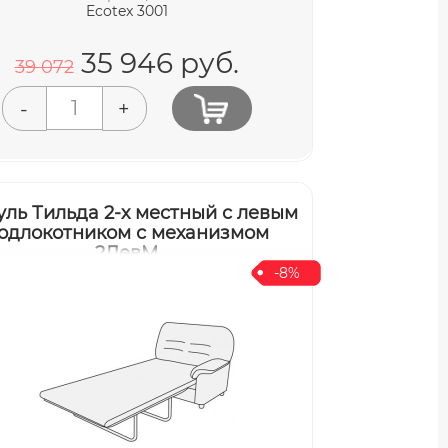
Ecotex 3001
35 946
руб.
39 072
-
+
ль Тильда 2-х местный с левым
одлокотником с механизмом
2ЛевМ
-8%