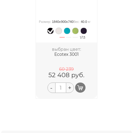
Размер:
1840x900x740
Вес:
40.0
кг
1/13
выбран цвет:
Ecotex 3001
60 239
52 408
руб.
-
+