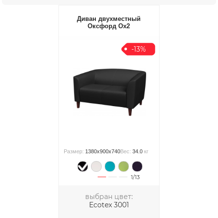
Диван двухместный
Оксфорд Ox2
-13%
Размер:
1380x900x740
Вес:
34.0
кг
1/13
выбран цвет:
Ecotex 3001