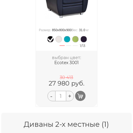
Размер:
850x800x900
Вес:
31.0
кг
1/13
выбран цвет:
Ecotex 3001
30 413
27 980
руб.
-
+
Диваны 2-х местные (1)