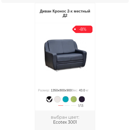
Диван Кронос 2-х местный
Д2
-8%
Размер:
1350x800x900
Вес:
43.0
кг
1/13
выбран цвет:
Ecotex 3001