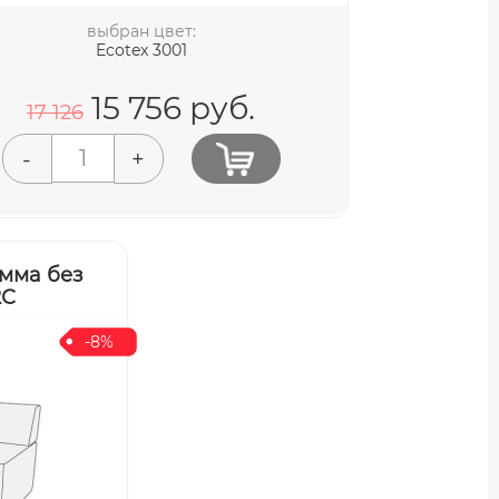
выбран цвет:
Ecotex 3001
15 756
руб.
17 126
-
+
амма без
2С
-8%