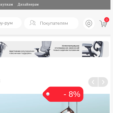
акупкам
Дизайнерам
0
у-рум
Покупателям
Е
- 8%