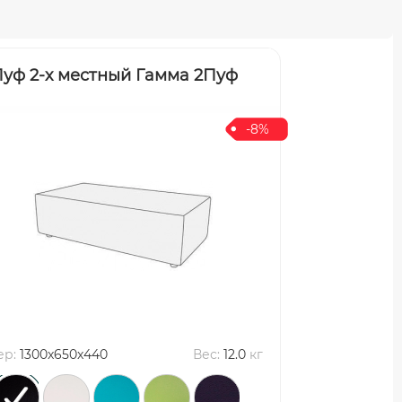
уф 2-х местный Гамма 2Пуф
-8%
ер:
1300x650x440
Вес:
12.0
кг