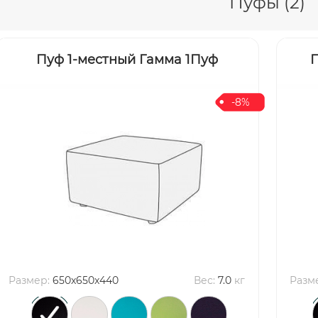
Пуфы (2)
Пуф 1-местный Гамма 1Пуф
П
-8%
Размер:
650x650x440
Вес:
7.0
кг
Разм