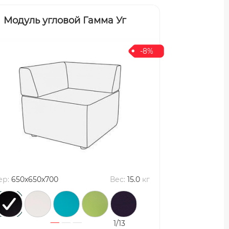
Модуль угловой Гамма Уг
-8%
ер:
650x650x700
Вес:
15.0
кг
1/13