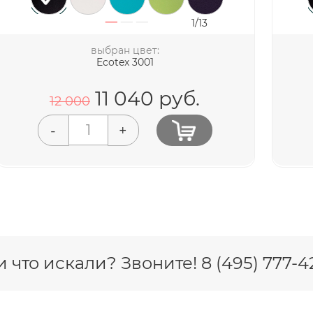
1/13
выбран цвет:
Ecotex 3001
11 040
руб.
12 000
-
+
 что искали? Звоните! 8 (495) 777