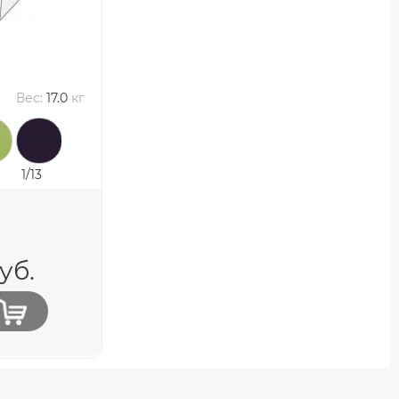
Вес:
17.0
кг
1/13
уб.