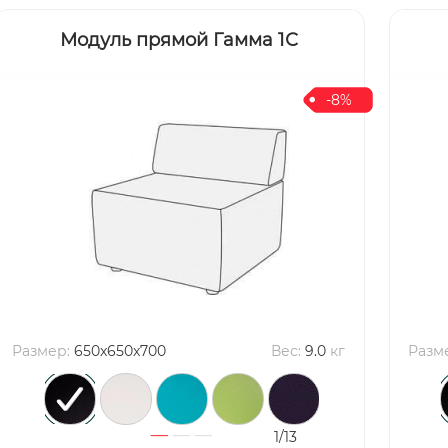
Модуль прямой Гамма 1С
-8%
Размер:
650x650x700
Вес:
9.0
кг
Разм
1/13