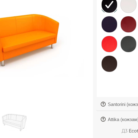
Santorini (кож
Attika (кожзам
Д3
Ecot
Aries (кожзам)