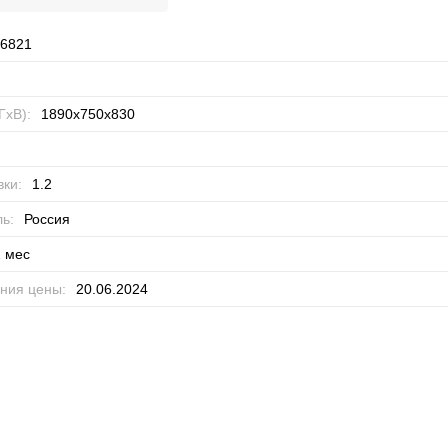
6821
ГхВ):
1890x750x830
ки:
1.2
ь:
Россия
 мес
ния цены:
20.06.2024