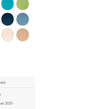
зам)
)
ex 3001