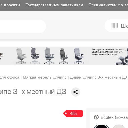
е проекты
Государственным заказчикам
Специалистам по з
Шо
для офиса
|
Мягкая мебель Эллипс
| Диван Эллипс 3-х местный Д3
ипс 3-х местный Д3
-8%
Ecotex (кожза