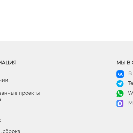
МАЦИЯ
МЫ В 
В
нии
T
ванные проекты
W
ы
M
С
, сборка