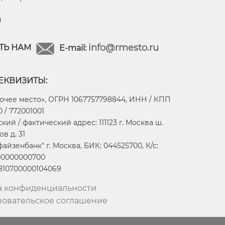
я
info@rmesto.ru
ТЬ НАМ
E-mail:
ЕКВИЗИТЫ:
очее место», ОГРН 1067757798844, ИНН / КПП
 / 772001001
ий / фактический адрес: 111123 г. Москва ш.
в д. 31
айзенбанк" г. Москва, БИК: 044525700, К/с:
00000000700
2810700000104069
а конфиденциальности
зовательское соглашение