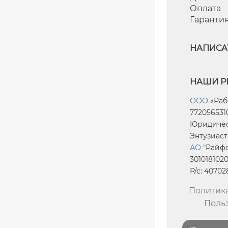
Оплата
Гаранти
НАПИСА
НАШИ Р
ООО
«Раб
7720565310
Юридическ
Энтузиасто
АО
"Райфф
301018102
Р/с: 4070
Политик
Поль