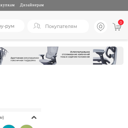
акупкам
Дизайнерам
0
у-рум
Покупателям
м)