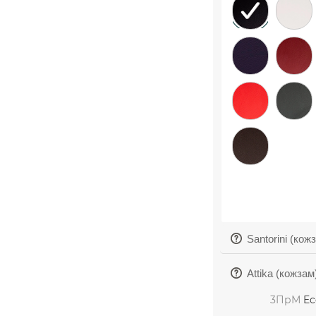
Santorini (кож
Attika (кожзам
3ПрМ
Ec
Aries (кожзам)