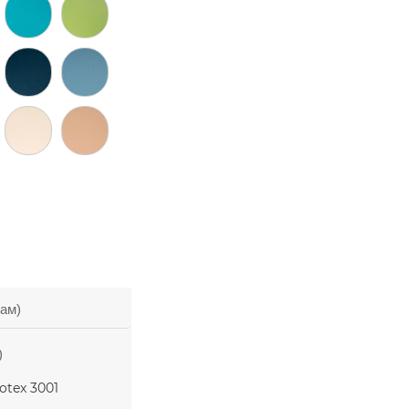
зам)
)
otex 3001