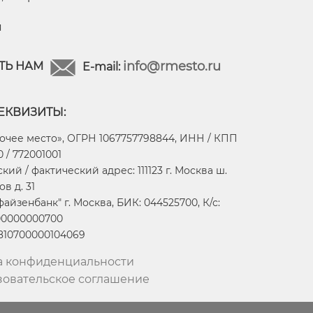
я
info@rmesto.ru
ТЬ НАМ
E-mail:
ЕКВИЗИТЫ:
очее место», ОГРН 1067757798844, ИНН / КПП
 / 772001001
ий / фактический адрес: 111123 г. Москва ш.
в д. 31
айзенбанк" г. Москва, БИК: 044525700, К/с:
00000000700
2810700000104069
а конфиденциальности
зовательское соглашение