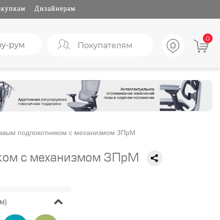
акупкам
Дизайнерам
0
у-рум
Покупателям
равым подлокотником с механизмом 3ПрМ
иком с механизмом 3ПрМ
м)