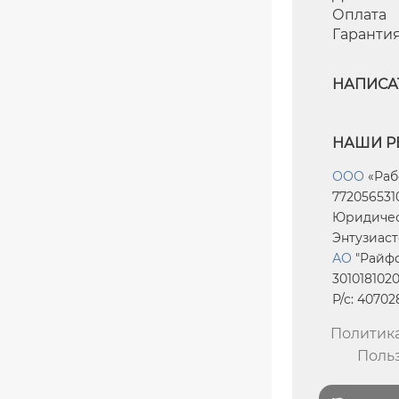
Оплата
Гаранти
НАПИСА
НАШИ Р
ООО
«Раб
7720565310
Юридическ
Энтузиасто
АО
"Райфф
301018102
Р/с: 4070
Политик
Поль