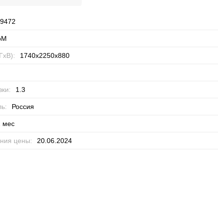
9472
рМ
ГхВ):
1740x2250x880
ки:
1.3
ь:
Россия
 мес
ния цены:
20.06.2024