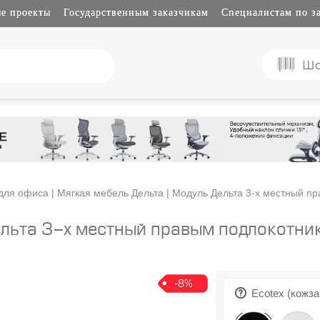
е проекты
Государственным заказчикам
Специалистам по з
Шо
для офиса
|
Мягкая мебель Дельта
| Модуль Дельта 3-х местный п
льта 3-х местный правым подлокотн
-8%
Ecotex (кожза