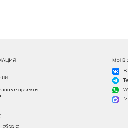
МАЦИЯ
МЫ В 
В
нии
T
ванные проекты
W
ы
M
С
, сборка