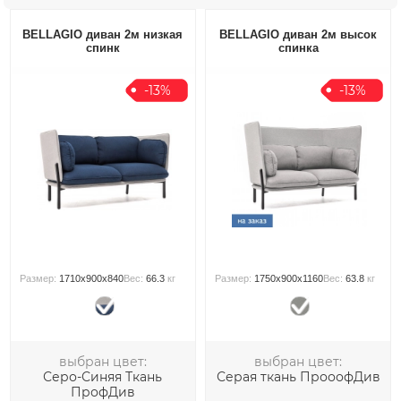
BELLAGIO диван 2м низкая
BELLAGIO диван 2м высок
спинк
спинка
-13%
-13%
Размер:
1710x900x840
Вес:
66.3
кг
Размер:
1750x900x1160
Вес:
63.8
кг
выбран цвет:
выбран цвет:
Серо-Синяя Ткань
Серая ткань ПрооофДив
ПрофДив