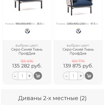
Размер:
990x900x840
Вес:
35.5
кг
Размер:
1080x900x1160
Вес:
47.5
кг
выбран цвет:
выбран цвет:
Серо-Синяя Ткань
Серо-Синяя Ткань
ПрофДив
ПрофДив
155 496
160 776
135 282
руб.
139 875
руб.
-
+
-
+
Диваны 2-х местные (2)