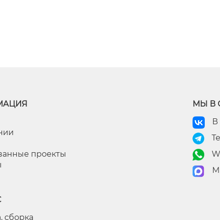
МАЦИЯ
МЫ В 
В
нии
T
ванные проекты
W
ы
M
С
, сборка