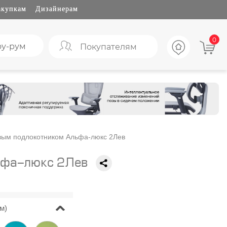
акупкам
Дизайнерам
0
у-рум
Покупателям
евым подлокотником Альфа-люкс 2Лев
льфа-люкс 2Лев
м)