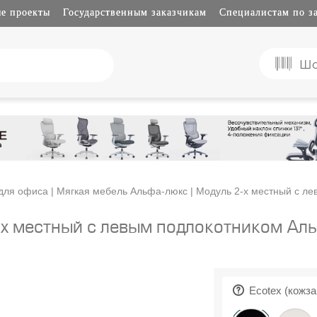
е проекты
Государственным заказчикам
Специалистам по з
Шо
для офиса
|
Мягкая мебель Альфа-люкс
| Модуль 2-х местный с л
х местный с левым подлокотником А
Ecotex (кожза