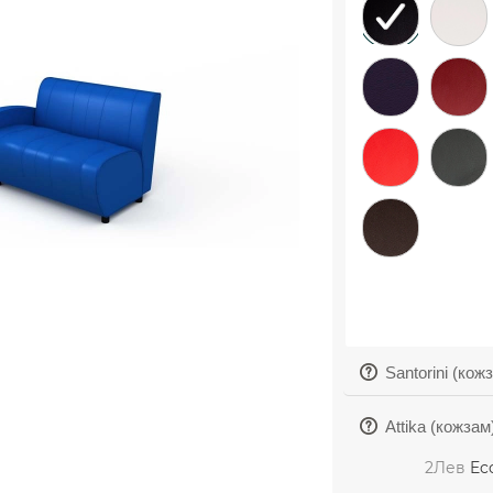
Santorini (кож
Attika (кожзам
2Лев
Ec
Aries (кожзам)