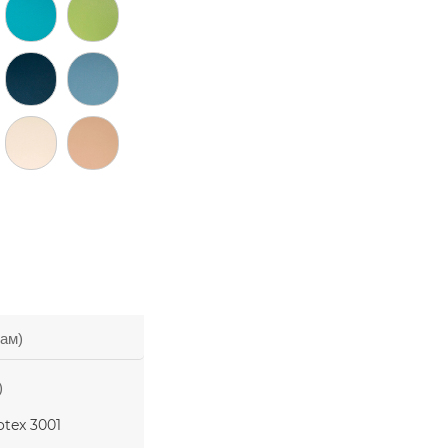
зам)
)
otex 3001