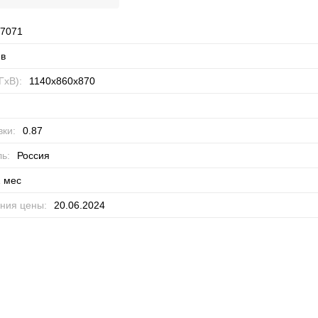
7071
в
ГхВ):
1140x860x870
ки:
0.87
ь:
Россия
 мес
ния цены:
20.06.2024