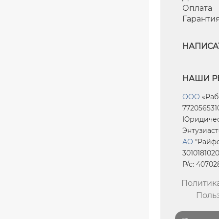
Оплата
Гаранти
НАПИСА
НАШИ Р
ООО
«Раб
7720565310
Юридическ
Энтузиасто
АО
"Райфф
301018102
Р/с: 4070
Политик
Поль