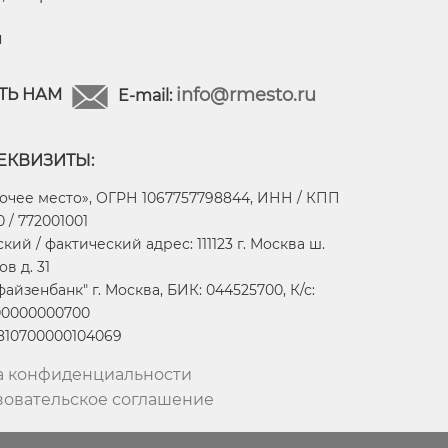
я
info@rmesto.ru
ТЬ НАМ
E-mail:
ЕКВИЗИТЫ:
очее место», ОГРН 1067757798844, ИНН / КПП
 / 772001001
ий / фактический адрес: 111123 г. Москва ш.
в д. 31
айзенбанк" г. Москва, БИК: 044525700, К/с:
00000000700
2810700000104069
а конфиденциальности
зовательское соглашение