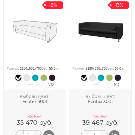
-8%
-13%
Размер:
2180x830x700
Вес:
55.0
кг
Размер:
2180x830x700
Вес:
55.0
кг
1/13
1/13
выбран цвет:
выбран цвет:
Ecotex 3001
Ecotex 3001
38 554
45 364
35 470
руб.
39 467
руб.