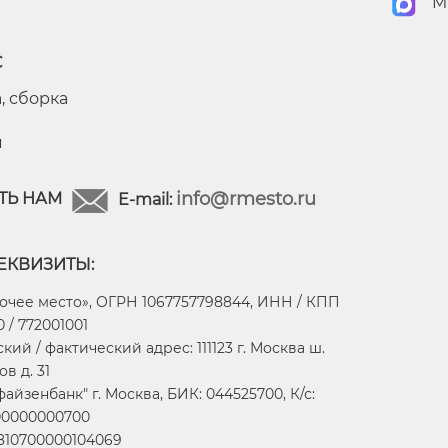
M
С
, сборка
я
info@rmesto.ru
ТЬ НАМ
E-mail:
ЕКВИЗИТЫ:
очее место», ОГРН 1067757798844, ИНН / КПП
 / 772001001
ий / фактический адрес: 111123 г. Москва ш.
в д. 31
айзенбанк" г. Москва, БИК: 044525700, К/с:
00000000700
2810700000104069