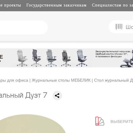
е проекты
Государственным заказчикам
Специалистам по з
Шо
ары для офиса
|
Журнальные столы МЕБЕЛИК
| Стол журнальный Д
альный Дуэт 7
ВЫБЕРИТЕ