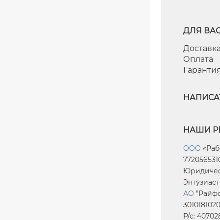
ДЛЯ ВА
Доставка
Оплата
Гаранти
НАПИСА
НАШИ Р
ООО
«Раб
7720565310
Юридическ
Энтузиасто
АО
"Райфф
301018102
Р/с: 4070