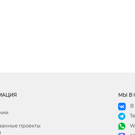
МАЦИЯ
МЫ В 
В
нии
T
ванные проекты
W
ы