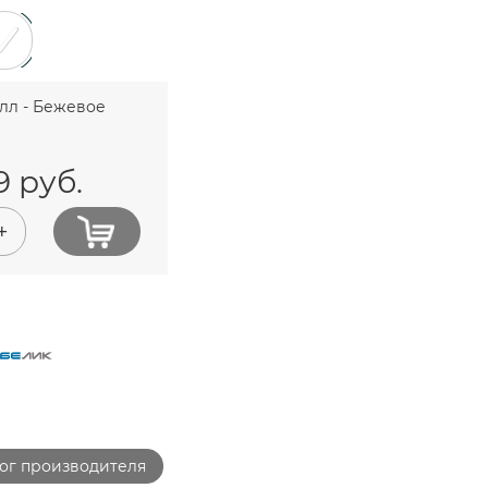
лл - Бежевое
9
руб.
+
ог производителя