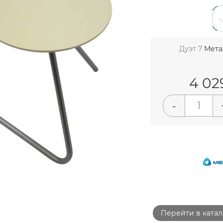
Дуэт 7
Мета
4 02
-
Перейти в катал