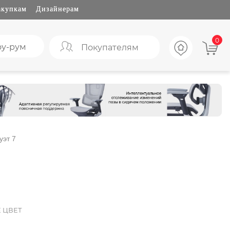
акупкам
Дизайнерам
0
у-рум
Покупателям
уэт 7
 ЦВЕТ