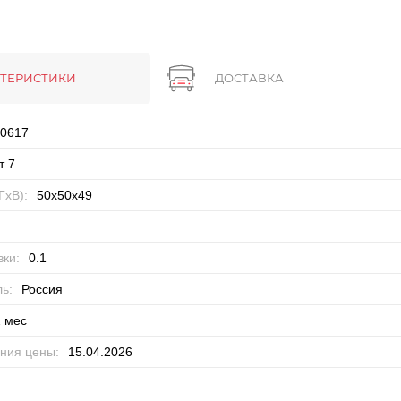
КТЕРИСТИКИ
ДОСТАВКА
0617
т 7
ГхВ):
50x50x49
ки:
0.1
ь:
Россия
 мес
ния цены:
15.04.2026